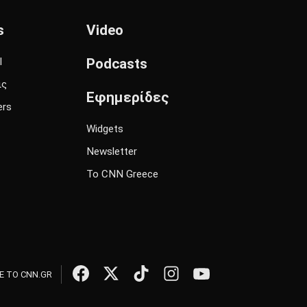
s
Video
l
Podcasts
ις
Εφημερίδες
ers
Widgets
Newsletter
Το CNN Greece
 ΤΟ CNN.GR