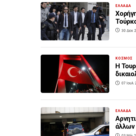
ΕΛΛΑΔΑ
Χορήγη
Τούρκ
30 Δεκ 2
ΚΟΣΜΟΣ
Η Τουρ
δικαιο
07 Ιουλ 
ΕΛΛΑΔΑ
Αρνητι
άλλων 
03 Μάι 2