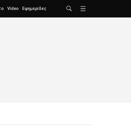
το
Video
Εφημερίδες