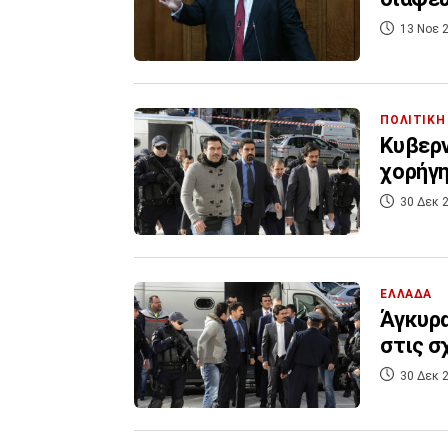
13 Νοε 2
ΠΟΛΙΤΙΚΗ
Κυβερν
χορήγη
30 Δεκ 2
ΕΛΛΑΔΑ
Άγκυρα
στις σ
30 Δεκ 2