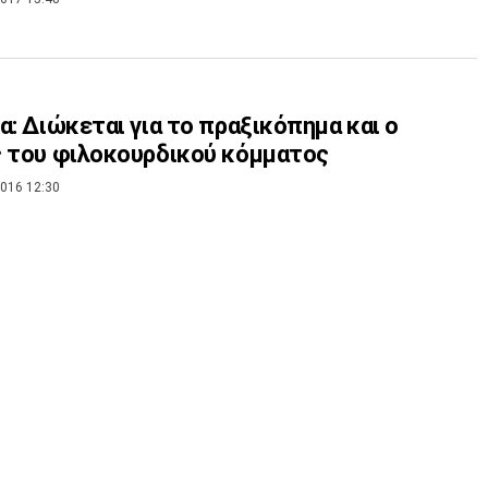
α: Διώκεται για το πραξικόπημα και ο
 του φιλοκουρδικού κόμματος
016 12:30