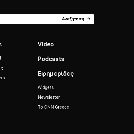
Αναζήτηση
s
Video
l
Podcasts
ις
Εφημερίδες
ers
Widgets
Newsletter
Το CNN Greece