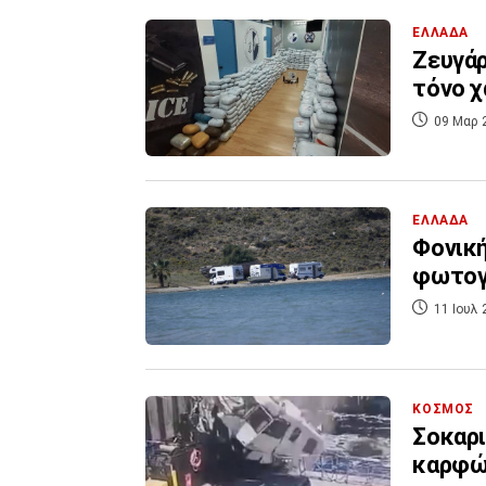
ΕΛΛΑΔΑ
Ζευγάρ
τόνο χ
09 Μαρ 
ΕΛΛΑΔΑ
Φονική
φωτογρ
11 Ιουλ 
ΚΟΣΜΟΣ
Σοκαρι
καρφώθ