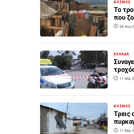
ΚΟΣΜΟΣ
Το τρο
που ζο
06 Αυγ 2
ΕΛΛΑΔΑ
Συναγε
τροχό
11 Μάι 2
ΚΟΣΜΟΣ
Τρεις 
πυρκαγ
11 Μάι 2