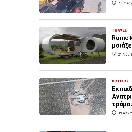
27 Ιουν 
TRAVEL
Romoto
μοιάζε
21 Νοε 2
ΚΟΣΜΟΣ
Εκπαίδ
Ανατρι
τρόμο
09 Αυγ 2