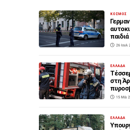
ΚΟΣΜΟΣ
Γερμαν
αυτοκι
παιδιά
26 Ιουλ 
ΕΛΛΑΔΑ
Τέσσερ
στη Άρ
πυροσ
15 Μάι 2
ΕΛΛΑΔΑ
Υπουργ