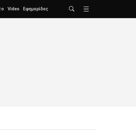
το
Video
Εφημερίδες