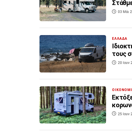
Στάθμε
03 Μάι 2
ΕΛΛΑΔΑ
Ιδιοκτ
τους 
20 Ιουν 
ΟΙΚΟΝΟΜ
Εκτόξε
κορων
25 Ιουν 