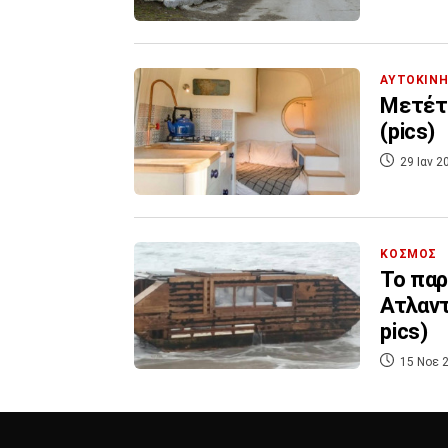
ΑΥΤΟΚΙΝ
Μετέτρ
(pics)
29 Ιαν 2
ΚΟΣΜΟΣ
Το παρ
Ατλαντ
pics)
15 Νοε 2