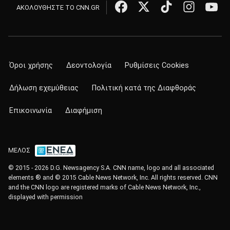
ΑΚΟΛΟΥΘΗΣΤΕ ΤΟ CNN.GR
Όροι χρήσης
Δεοντολογία
Ρυθμίσεις Cookies
Δήλωση εχεμύθειας
Πολιτική κατά της Διαφθοράς
Επικοινωνία
Διαφήμιση
ΜΕΛΟΣ
© 2015 - 2026 D.G. Newsagency S.A. CNN name, logo and all associated
elements ® and © 2015 Cable News Network, Inc. All rights reserved. CNN
and the CNN logo are registered marks of Cable News Network, Inc.,
displayed with permission