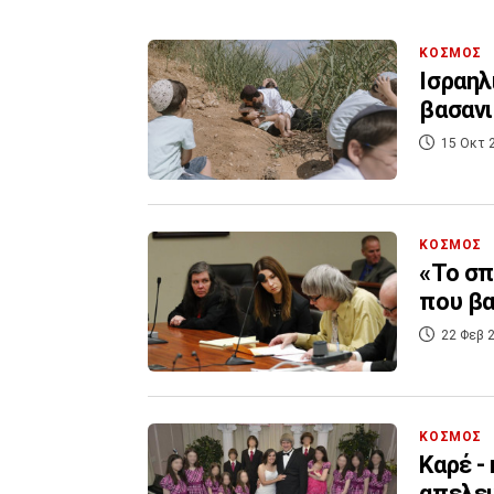
ΚΟΣΜΟΣ
Ισραηλ
βασανι
15 Οκτ 
ΚΟΣΜΟΣ
«Το σπ
που βα
22 Φεβ 2
ΚΟΣΜΟΣ
Καρέ -
απελευ