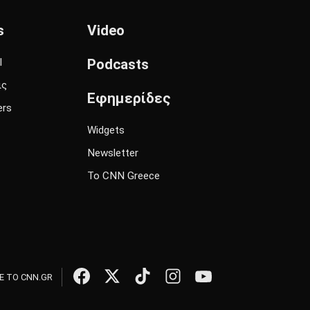
s
Video
l
Podcasts
ις
Εφημερίδες
ers
Widgets
Newsletter
Το CNN Greece
 ΤΟ CNN.GR