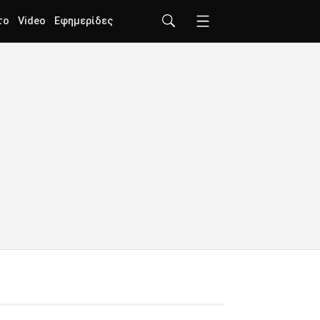
το
Video
Εφημερίδες