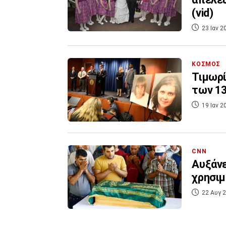
(vid)
23 Ιαν 2
ΚΟΣΜΟΣ
Τιμωρί
των 13
19 Ιαν 2
CNN
Αυξάνε
χρησιμ
22 Αυγ 2