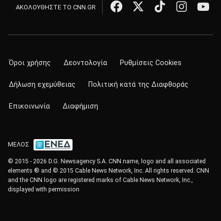
ΑΚΟΛΟΥΘΗΣΤΕ ΤΟ CNN.GR
Όροι χρήσης
Δεοντολογία
Ρυθμίσεις Cookies
Δήλωση εχεμύθειας
Πολιτική κατά της Διαφθοράς
Επικοινωνία
Διαφήμιση
ΜΕΛΟΣ
© 2015 - 2026 D.G. Newsagency S.A. CNN name, logo and all associated
elements ® and © 2015 Cable News Network, Inc. All rights reserved. CNN
and the CNN logo are registered marks of Cable News Network, Inc.,
displayed with permission