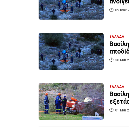
ανοίγε
09 Ιουν 
ΕΛΛΑΔΑ
Βασίλη
αποδίδ
30 Μάι 2
ΕΛΛΑΔΑ
Βασίλη
εξετάσ
01 Μάι 2