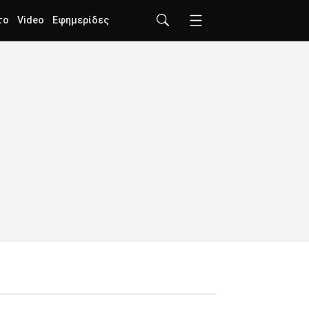
το
Video
Εφημερίδες