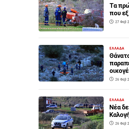
Τα πρώ
που εξ
27 Φεβ 2
ΕΛΛΑΔΑ
Θάνατο
παραπέ
οικογέ
26 Φεβ 2
ΕΛΛΑΔΑ
Νέα δε
Καλογή
26 Φεβ 2