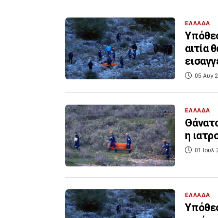
ΕΛΛΑΔΑ
Υπόθεσ
αιτία 
εισαγγ
05 Αυγ 2
ΕΛΛΑΔΑ
Θάνατο
η ιατρ
01 Ιουλ 
ΕΛΛΑΔΑ
Υπόθεσ