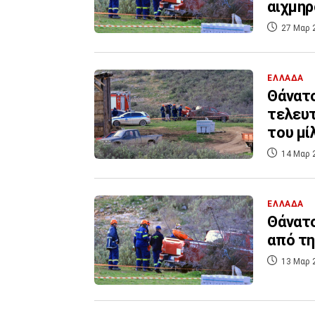
αιχμηρ
27 Μαρ 
ΕΛΛΑΔΑ
Θάνατο
τελευτ
του μί
14 Μαρ 
ΕΛΛΑΔΑ
Θάνατο
από τη
13 Μαρ 