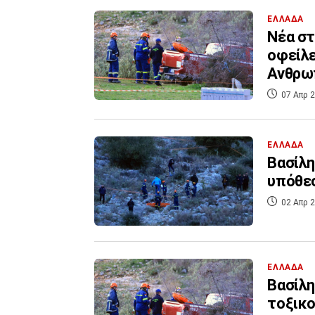
ΕΛΛΑΔΑ
Νέα στ
οφείλε
Ανθρω
07 Απρ 2
ΕΛΛΑΔΑ
Βασίλη
υπόθεσ
02 Απρ 2
ΕΛΛΑΔΑ
Βασίλη
τοξικο