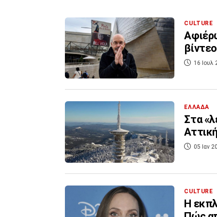
CULTURE
Αφιέρω
βίντεο 
16 Ιουλ 
ΕΛΛΑΔΑ
Στα «λ
Αττική
05 Ιαν 2
CULTURE
Η εκπλ
Πώς απ