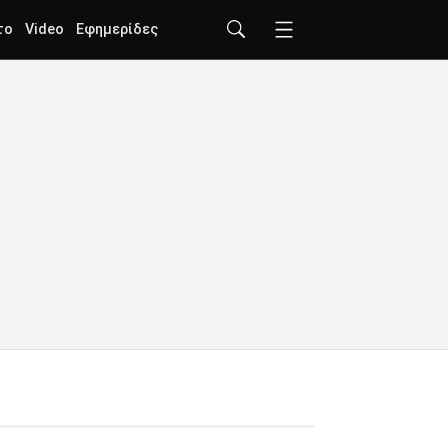
το
Video
Εφημερίδες