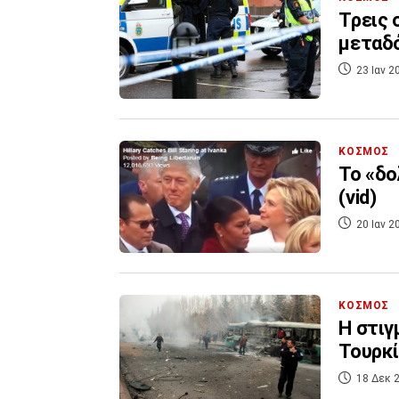
Τρεις 
μεταδ
23 Ιαν 2
ΚΟΣΜΟΣ
Το «δο
(vid)
20 Ιαν 2
ΚΟΣΜΟΣ
Η στιγ
Τουρκία
18 Δεκ 2