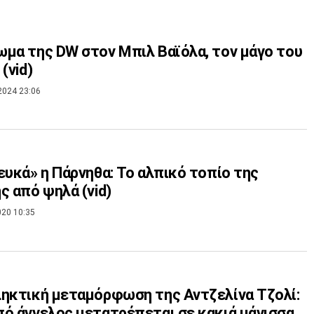
μα της DW στον Μπιλ Βαϊόλα, τον μάγο του
(vid)
2024 23:06
ευκά» η Πάρνηθα: Το αλπικό τοπίο της
ς από ψηλά (vid)
020 10:35
ηκτική μεταμόρφωση της Αντζελίνα Τζολί:
ό άγγελος μετατρέπεται σε κακιά μάγισσα