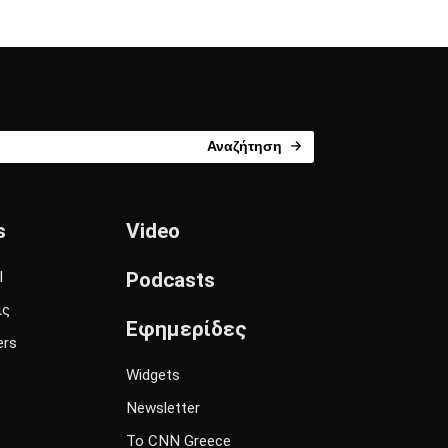
Αναζήτηση
s
Video
l
Podcasts
ις
Εφημερίδες
ers
Widgets
Newsletter
Το CNN Greece