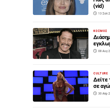
(vid)
13 Σεπ 2
ΚΟΣΜΟΣ
Διάσημ
εγκλωβ
08 Αυγ 2
CULTURE
Δείτε 
σε αγώ
30 Απρ 2