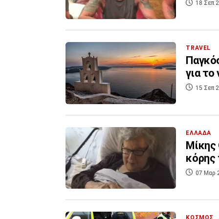
18 Σεπ 2
TRAVEL
Παγκόσ
για το
15 Σεπ 2
ΕΛΛΑΔΑ
Μίκης 
κόρης 
07 Μαρ 
ΚΟΣΜΟΣ