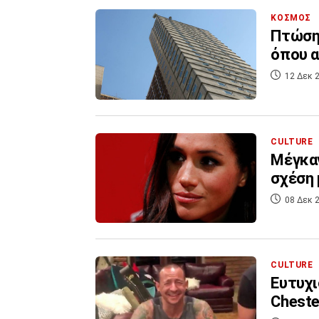
ΚΟΣΜΟΣ
Πτώση 
όπου αν
12 Δεκ 2
CULTURE
Μέγκαν
σχέση 
08 Δεκ 2
CULTURE
Eυτυχι
Cheste