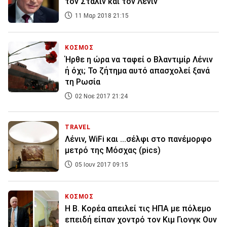
τον Στάλιν και τον Λένιν
11 Μαρ 2018 21:15
ΚΟΣΜΟΣ
Ήρθε η ώρα να ταφεί ο Βλαντιμίρ Λένιν
ή όχι; Το ζήτημα αυτό απασχολεί ξανά
τη Ρωσία
02 Νοε 2017 21:24
TRAVEL
Λένιν, WiFi και ...σέλφι στο πανέμορφο
μετρό της Μόσχας (pics)
05 Ιουν 2017 09:15
ΚΟΣΜΟΣ
Η Β. Κορέα απειλεί τις ΗΠΑ με πόλεμο
επειδή είπαν χοντρό τον Κιμ Γιονγκ Ουν