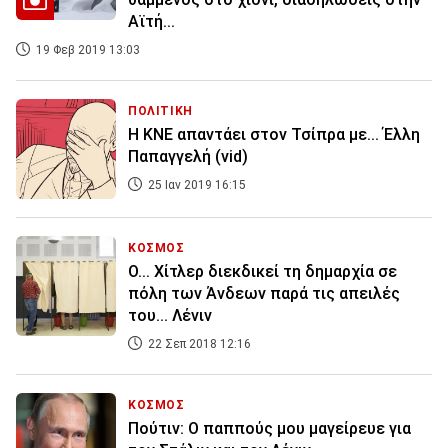
Αϊτή...
19 Φεβ 2019 13:03
ΠΟΛΙΤΙΚΗ
Η ΚΝΕ απαντάει στον Τσίπρα με... Έλλη
Παπαγγελή (vid)
25 Ιαν 2019 16:15
ΚΟΣΜΟΣ
Ο... Χίτλερ διεκδικεί τη δημαρχία σε
πόλη των Άνδεων παρά τις απειλές
του... Λένιν
22 Σεπ 2018 12:16
ΚΟΣΜΟΣ
Πούτιν: Ο παππούς μου μαγείρευε για