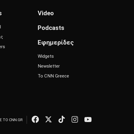
s
Video
l
Podcasts
ις
Εφημερίδες
ers
Widgets
Newsletter
Το CNN Greece
 ΤΟ CNN.GR