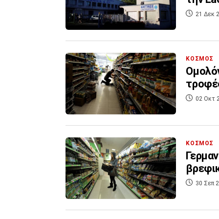
21 Δεκ 2
ΚΟΣΜΟΣ
Ομολόγ
τροφές
02 Οκτ 
ΚΟΣΜΟΣ
Γερμαν
βρεφι
30 Σεπ 2