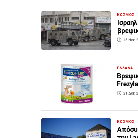
ΚΟΣΜΟΣ
Ισραηλ
βρεφικ
15 Νοε 2
ΕΛΛΑΔΑ
Βρεφικ
Frezyl
21 Δεκ 2
ΚΟΣΜΟΣ
Απόσυ
την Lac