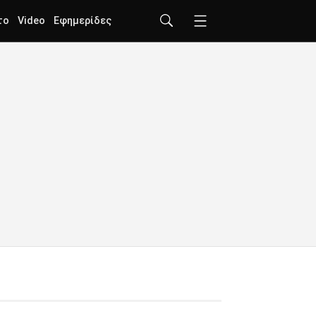
το
Video
Εφημερίδες