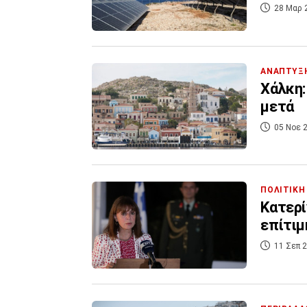
28 Μαρ 
ΑΝΑΠΤΥΞ
Χάλκη:
μετά
05 Νοε 2
ΠΟΛΙΤΙΚΗ
Κατερί
επίτιμ
11 Σεπ 2