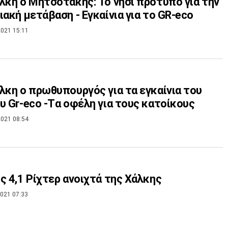
λκη ο Μητσοτάκης: Το νησί πρότυπο για την
ιακή μετάβαση - Εγκαίνια για το GR-eco
021 15:11
λκη ο πρωθυπουργός για τα εγκαίνια του
υ Gr-eco -Tα οφέλη για τους κατοίκους
021 08:54
ς 4,1 Ρίχτερ ανοιχτά της Χάλκης
021 07:33