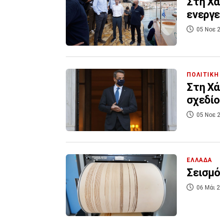
Στη Χά
ενεργε
05 Νοε 2
ΠΟΛΙΤΙΚΗ
Στη Χά
σχεδίο
05 Νοε 2
ΕΛΛΑΔΑ
Σεισμό
06 Μάι 2