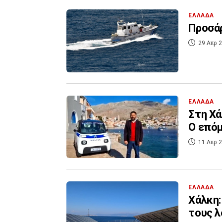
ΕΛΛΑΔΑ
Προσάρ
29 Απρ 2
ΕΛΛΑΔΑ
Στη Χά
O επόμ
11 Απρ 2
ΕΛΛΑΔΑ
Χάλκη:
τους λ