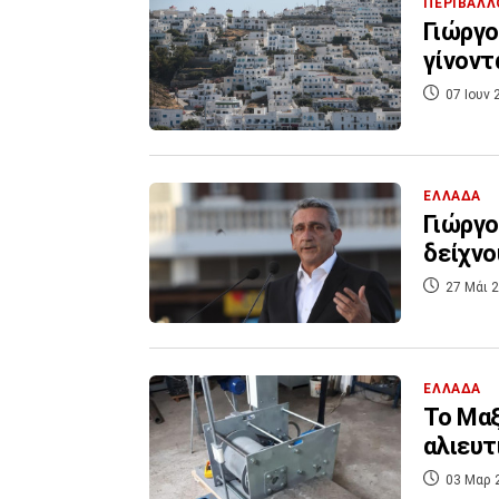
ΠΕΡΙΒΑΛΛ
Γιώργο
γίνοντ
07 Ιουν 
ΕΛΛΑΔΑ
Γιώργο
δείχνο
27 Μάι 2
ΕΛΛΑΔΑ
Το Μαξ
αλιευ
03 Μαρ 