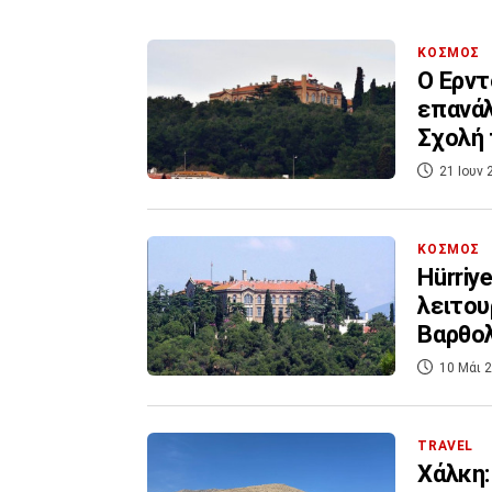
ΚΟΣΜΟΣ
Ο Ερντ
επανάλ
Σχολή 
21 Ιουν 
ΚΟΣΜΟΣ
Hürriy
λειτου
Βαρθο
10 Μάι 2
TRAVEL
Χάλκη: