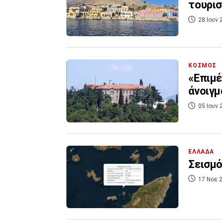
τουρισ
28 Ιουν 
ΚΟΣΜΟΣ
«Επιμέ
άνοιγμ
05 Ιουν 
ΕΛΛΑΔΑ
Σεισμό
17 Νοε 2