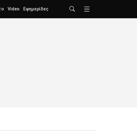
το
Video
Εφημερίδες