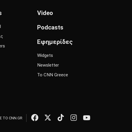
s
Video
l
Podcasts
ις
Εφημερίδες
ers
Widgets
Newsletter
Το CNN Greece
 ΤΟ CNN.GR