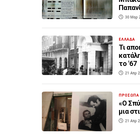
Παπανδ
30 Μαρ 
ΕΛΛΑΔΑ
Τι απο
κατάλη
το '67
21 Απρ 2
ΠΡΟΣΩΠΑ
«Ο Σπύ
μια στ
21 Απρ 2