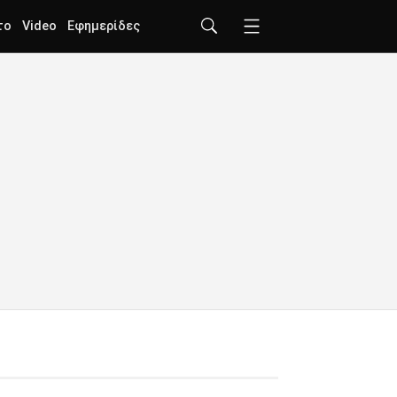
το
Video
Εφημερίδες