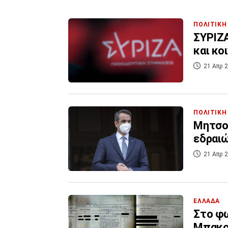
ΠΟΛΙΤΙΚΗ
ΣΥΡΙΖΑ
και κο
21 Απρ 2
ΠΟΛΙΤΙΚΗ
Μητσοτ
εδραιώ
21 Απρ 2
ΕΛΛΑΔΑ
Στο φω
Μπακογ