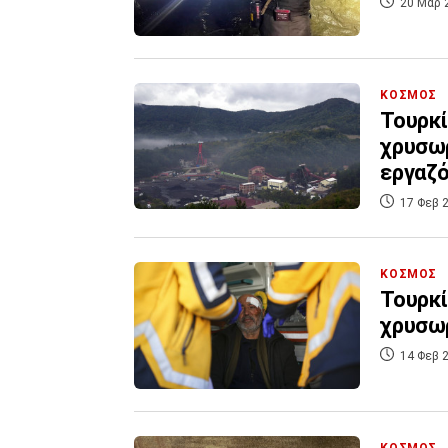
20 Μαρ 
ΚΟΣΜΟΣ
Τουρκί
χρυσωρ
εργαζό
17 Φεβ 2
ΚΟΣΜΟΣ
Τουρκί
χρυσω
14 Φεβ 2
ΚΟΣΜΟΣ