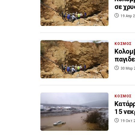
σε χρυ
19 Απρ 2
ΚΟΣΜΟΣ
Κολομβ
παγιδ
30 Μαρ 
ΚΟΣΜΟΣ
Κατάρρ
15 νεκ
19 Οκτ 