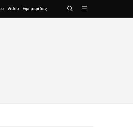
το
Video
Εφημερίδες