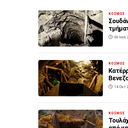
ΚΟΣΜΟΣ
Σουδάν
τμήμα
06 Ιουλ 
ΚΟΣΜΟΣ
Κατέρρ
Βενεζο
14 Οκτ 
ΚΟΣΜΟΣ
Τουλάχ
από κα