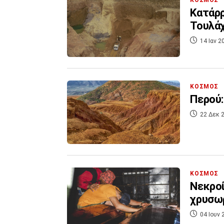
Κατάρρ
Τουλάχ
14 Ιαν 2
ΚΟΣΜΟΣ
Περού:
22 Δεκ 2
ΚΟΣΜΟΣ
Νεκροί
χρυσωρ
04 Ιουν 