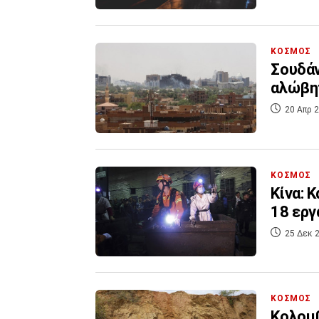
ΚΟΣΜΟΣ
Σουδάν
αλώβη
20 Απρ 2
ΚΟΣΜΟΣ
Κίνα: 
18 εργ
25 Δεκ 2
ΚΟΣΜΟΣ
Κολομβ