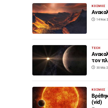
ΚΟΣΜΟΣ
Ανακαλ
14 Νοε 2
TECH
Ανακαλ
τον πλ
30 Μάι 2
ΚΟΣΜΟΣ
Βρέθηκε νέ
(vid)