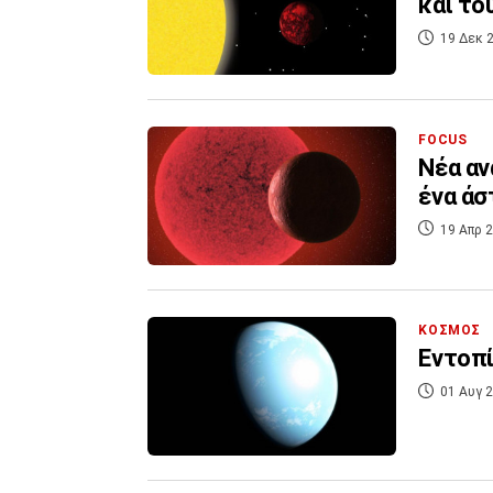
και το
19 Δεκ 2
FOCUS
Νέα αν
ένα άσ
19 Απρ 2
ΚΟΣΜΟΣ
01 Αυγ 2