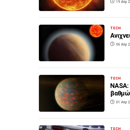
19 Απρ 2
TECH
Ανιχνε
06 Απρ 2
TECH
NASA: 
βαθμώ
01 Απρ 2
TECH