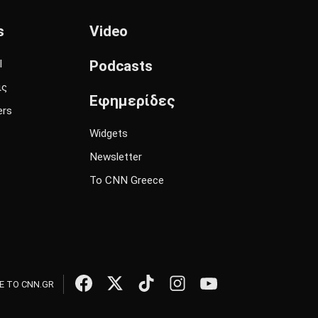
s
Video
l
Podcasts
ις
Εφημερίδες
ers
Widgets
Newsletter
Το CNN Greece
 ΤΟ CNN.GR