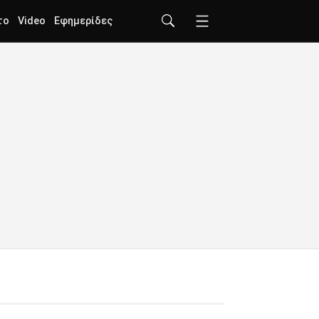
το
Video
Εφημερίδες