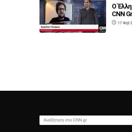
Ο Έλλη
CNN G
17 Φεβ 2
Αναζήτηση στο CNN.gr