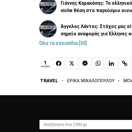
Γιάννης Καρακάσης: Το ελληνικό
niche θέση στο παγκόσμιο οιν
Άγγελος Λάντος: Στόχος μας εί
σημείο αναφοράς για Έλληνες κ
Όλα τα επεισόδια [30]
1
SHARES
·
·
TRAVEL
ΕΡΙΚΑ ΜΙΧΑΛΟΠΟΥΛΟΥ
MOV
Αναζήτηση στο CNN.gr