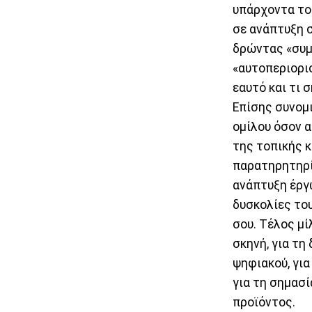
υπάρχοντα του
σε ανάπτυξη σ
δρώντας «συμ
«αυτοπεριορισ
εαυτό και τι 
Επίσης συνομι
ομίλου όσον 
της τοπικής 
παρατηρητηρί
ανάπτυξη έργ
δυσκολίες του
σου. Τέλος μί
σκηνή, για τη
ψηφιακού, για
για τη σημασί
προϊόντος.