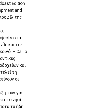
cast Edition
lopment and
ο προφίλ της
υ,
rojects στο
 Ίο και τις
ινό. Η Calilo
λοντικές
νοδοχείων και
οτελεί τη
τείνουν οι
υζητούν για
ει στο νησί
ίποτα τα ήδη