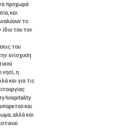
 να προχωρά
ία, και
Αναλύουν το
 ίδιο του τον
σεις του
την ενίσχυση
τικού
 νησί, η
ά και για τις
ειτουργίας
y hospitality
 υπαρκτού και
ίωμα, αλλά και
ιστικού