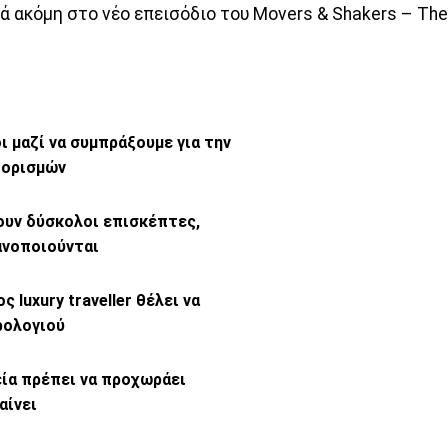
ά ακόμη στο νέο επεισόδιο του Movers & Shakers – Th
ι μαζί να συμπράξουμε για την
οορισμών
ουν δύσκολοι επισκέπτες,
ανοποιούνται
 luxury traveller θέλει να
ρολογιού
εία πρέπει να προχωράει
αίνει