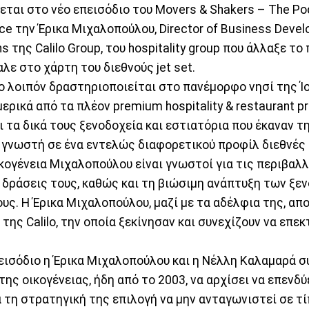
εται στο νέο επεισόδιο του Movers & Shakers – The Pod
e την Έρικα Μιχαλοπούλου, Director of Business Deve
ns της Calilo Group, του hospitality group που άλλαξε τ
αλε στο χάρτη του διεθνούς jet set.
lo λοιπόν δραστηριοποιείται στο πανέμορφο νησί της Ίο
ερικά από τα πλέον premium hospitality & restaurant p
ι τα δικά τους ξενοδοχεία και εστιατόρια που έκαναν την
γνωστή σε ένα εντελώς διαφορετικού προφίλ διεθνές κο
ικογένεια Μιχαλοπούλου είναι γνωστοί για τις περιβαλ
 δράσεις τους, καθώς και τη βιώσιμη ανάπτυξη των ξε
ους. Η Έρικα Μιχαλοπούλου, μαζί με τα αδέλφια της, απ
 της Calilo, την οποία ξεκίνησαν και συνεχίζουν να επεκ
εισόδιο η Έρικα Μιχαλοπούλου και η Νέλλη Καλαμαρά σ
ης οικογένειας, ήδη από το 2003, να αρχίσει να επενδύ
ια τη στρατηγική της επιλογή να μην ανταγωνιστεί σε τ