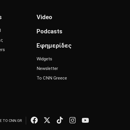
s
Video
l
Podcasts
ις
Εφημερίδες
ers
Widgets
Newsletter
Το CNN Greece
 ΤΟ CNN.GR