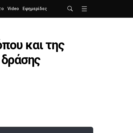
το
Video
Εφημερίδες
που και της
 δράσης