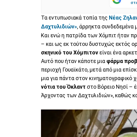
στ
Τα εντυπωσιακά τοπία της
Νέας Ζηλα
Δαχτυλιδιών»
, άρρηκτα συνδεδεμένα 
Και ενώ η πατρίδα των Χόμπιτ ήταν π
– και ως εκ τούτου δυστυχώς εκτός ο
σκηνικό του Χόμπιτον
είναι ένα αρκε
Αυτό που ήταν κάποτε μια
φάρμα προ
περιοχή Γουαϊκάτο, μετά από μια επί
μια για πάντα στον κινηματογραφικό 
νότια του Όκλαντ
στο Βόρειο Νησί – έ
Άρχοντας των Δαχτυλιδιών», καθώς κα