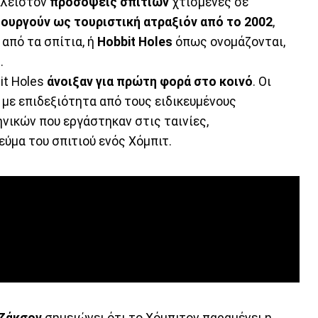
 πλείστον
προσόψεις σπιτιών
χτισμένες σε
τουργούν ως τουριστική ατραξιόν από το 2002
,
από τα σπίτια, ή
Hobbit Holes
όπως ονομάζονται,
.
it Holes
άνοιξαν για πρώτη φορά στο κοινό
. Οι
με επιδεξιότητα από τους ειδικευμένους
νικών που εργάστηκαν στις ταινίες,
ύμα του σπιτιού ενός Χόμπιτ.
Τζάκσον
σημειώνει ότι το Χόμπιτον παραμένει η