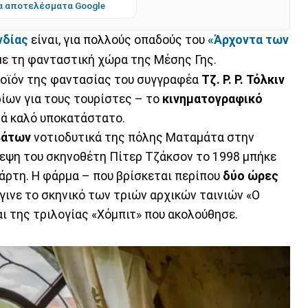
α αποτελέσματα Google
νδίας
είναι, για πολλούς οπαδούς του
«Άρχοντα των
με τη φανταστική χώρα της Μέσης Γης.
ροϊόν της φαντασίας του συγγραφέα
Τζ. Ρ. Ρ. Τόλκιν
ρίων για τους τουρίστες – το
κινηματογραφικό
τά καλό υποκατάστατο.
βάτων
νοτιοδυτικά της πόλης Ματαμάτα στην
σκεψη του σκηνοθέτη Πίτερ Τζάκσον το 1998 μπήκε
χάρτη. Η φάρμα – που βρίσκεται περίπου
δύο ώρες
γινε το σκηνικό των τριών αρχικών ταινιών «Ο
ι της τριλογίας «Χόμπιτ» που ακολούθησε.