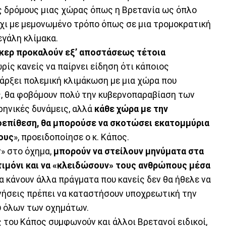
ς δρόμους μιας χώρας όπως η Βρετανία ως όπλο
όχι με μεμονωμένο τρόπο όπως σε μια τρομοκρατική
εγάλη κλίμακα.
χάκερ προκαλούν εξ’ αποστάσεως τέτοια
ωρίς κανείς να παίρνει είδηση ότι κάποιος
πάρξει πολεμική κλιμάκωση με μια χώρα που
ς, θα φοβόμουν πολύ την κυβερνοπαραβίαση των
ρηνικές δυνάμεις, αλλά
κάθε χώρα με την
οεπίθεση, θα μπορούσε να σκοτώσει εκατομμύρια
ους
», προειδοποίησε ο κ. Κάπος.
» στο όχημα,
μπορούν να στείλουν μηνύματα στα
τιμόνι και να «κλειδώσουν» τους ανθρώπους μέσα
να κάνουν άλλα πράγματα που κανείς δεν θα ήθελε να
ερνήσεις πρέπει να καταστήσουν υποχρεωτική την
ύ όλων των οχημάτων.
 του Κάπος συμφωνούν και άλλοι Βρετανοί ειδικοί,