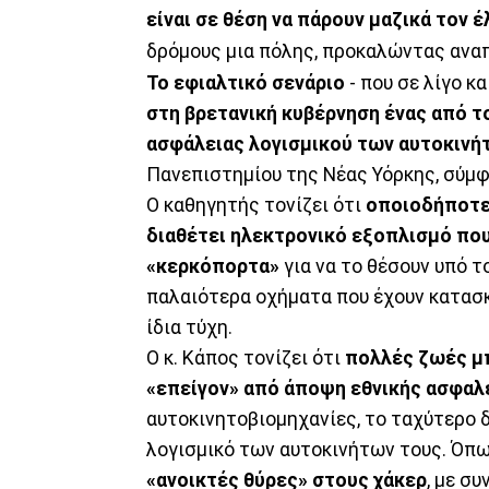
είναι σε θέση να πάρουν μαζικά τον
δρόμους μια πόλης, προκαλώντας αν
Το εφιαλτικό σενάριο
- που σε λίγο κα
στη βρετανική κυβέρνηση ένας από τ
ασφάλειας λογισμικού των αυτοκινή
Πανεπιστημίου της Νέας Υόρκης, σύμφ
Ο καθηγητής τονίζει ότι
οποιοδήποτε 
διαθέτει ηλεκτρονικό εξοπλισμό πο
«κερκόπορτα»
για να το θέσουν υπό τ
παλαιότερα οχήματα που έχουν κατασκε
ίδια τύχη.
Ο κ. Κάπος τονίζει ότι
πολλές ζωές μπ
«επείγον» από άποψη εθνικής ασφαλ
αυτοκινητοβιομηχανίες, το ταχύτερο δ
λογισμικό των αυτοκινήτων τους. Όπ
«ανοικτές θύρες» στους χάκερ
, με σ