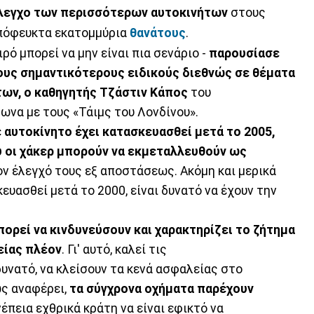
 έλεγχο των περισσότερων αυτοκινήτων
στους
απόφευκτα εκατομμύρια
θανάτους
.
ιρό μπορεί να μην είναι πια σενάριο -
παρουσίασε
ους σημαντικότερους ειδικούς διεθνώς σε θέματα
των, ο καθηγητής Τζάστιν Κάπος
του
ωνα με τους «Τάιμς του Λονδίνου».
αυτοκίνητο έχει κατασκευασθεί μετά το 2005,
υ οι χάκερ μπορούν να εκμεταλλευθούν ως
ον έλεγχό τους εξ αποστάσεως. Ακόμη και μερικά
υασθεί μετά το 2000, είναι δυνατό να έχουν την
ορεί να κινδυνεύσουν και χαρακτηρίζει το ζήτημα
είας πλέον
. Γι' αυτό, καλεί τις
υνατό, να κλείσουν τα κενά ασφαλείας στο
ως αναφέρει,
τα σύγχρονα οχήματα παρέχουν
υνέπεια εχθρικά κράτη να είναι εφικτό να