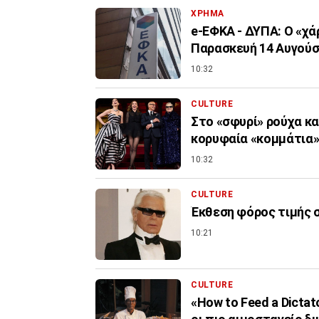
ΧΡΗΜΑ
e-ΕΦΚΑ - ΔΥΠΑ: Ο «χ
Παρασκευή 14 Αυγού
10:32
CULTURE
Στο «σφυρί» ρούχα και
κορυφαία «κομμάτια
10:32
CULTURE
Έκθεση φόρος τιμής 
10:21
CULTURE
«How to Feed a Dicta