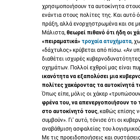
χρησιμοποιήσουν τα αυτοκίνητα στου
ενάντια στους πολίτες της. Και αυτό 
πράξη, αλλά ενορχηστρωμένα και σε μ
Μάλιστα,
θεωρεί πιθανό ότι ήδη οι 
«πειραματικά»
τροχαία ατυχήματα
, χ
«δάχτυλος» κρύβεται από πίσω. «Αν υ
διαθέτει ισχυρές κυβερνοδυνατότητε
οχημάτων. Πολλοί εχθροί μας είναι πυ
ικανότητα να εξαπολύσει μια κυβερν
πολίτες χακάροντας τα αυτοκίνητά τ
Όπως είπε, μόλις οι χάκερ «τρυπώσουν
φρένα του, να απενεργοποιήσουν το 
στο αυτοκίνητό τους
, καθώς επίσης 
συμβούν». Γι' αυτό, τόνισε ότι οι κυβ
αναβάθμιση ασφαλείας του λογισμικο
Με τις προειδοποιήσεις και συστάσεις