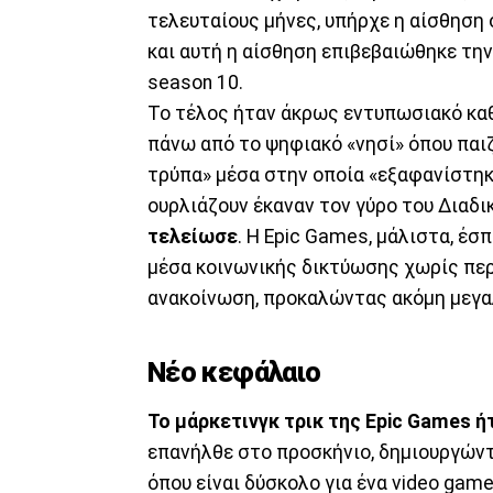
τελευταίους μήνες, υπήρχε η αίσθηση 
και αυτή η αίσθηση επιβεβαιώθηκε την
season 10.
Το τέλος ήταν άκρως εντυπωσιακό κα
πάνω από το ψηφιακό «νησί» όπου παιζ
τρύπα» μέσα στην οποία «εξαφανίστηκε
ουρλιάζουν έκαναν τον γύρο του Διαδ
τελείωσε
. Η Epic Games, μάλιστα, έσ
μέσα κοινωνικής δικτύωσης χωρίς περ
ανακοίνωση, προκαλώντας ακόμη μεγ
Νέο κεφάλαιο
Το μάρκετινγκ τρικ της Epic Games 
επανήλθε στο προσκήνιο, δημιουργώντα
όπου είναι δύσκολο για ένα video gam