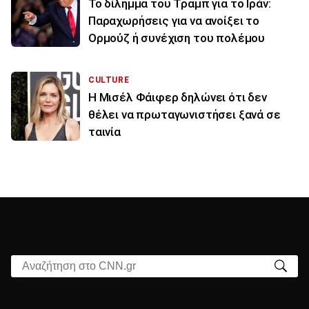
Το δίλημμα του Τραμπ για το Ιράν:
Παραχωρήσεις για να ανοίξει το
Ορμούζ ή συνέχιση του πολέμου
CULTURE
Η Μισέλ Φάιφερ δηλώνει ότι δεν
θέλει να πρωταγωνιστήσει ξανά σε
ταινία
Αναζήτηση στο CNN.gr