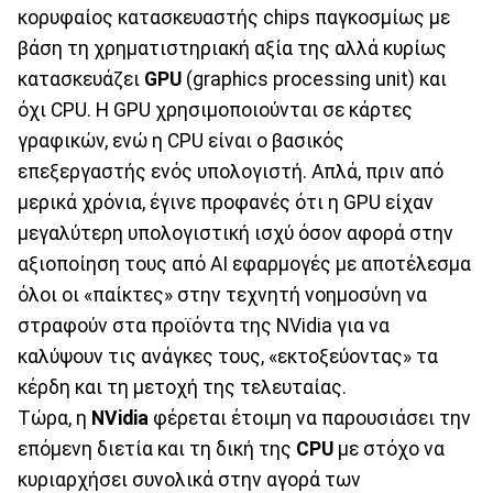
κορυφαίος κατασκευαστής chips παγκοσμίως με
βάση τη χρηματιστηριακή αξία της αλλά κυρίως
κατασκευάζει
GPU
(graphics processing unit) και
όχι CPU. H GPU χρησιμοποιούνται σε κάρτες
γραφικών, ενώ η CPU είναι ο βασικός
επεξεργαστής ενός υπολογιστή. Απλά, πριν από
μερικά χρόνια, έγινε προφανές ότι η GPU είχαν
μεγαλύτερη υπολογιστική ισχύ όσον αφορά στην
αξιοποίηση τους από ΑΙ εφαρμογές με αποτέλεσμα
όλοι οι «παίκτες» στην τεχνητή νοημοσύνη να
στραφούν στα προϊόντα της NVidia για να
καλύψουν τις ανάγκες τους, «εκτοξεύοντας» τα
κέρδη και τη μετοχή της τελευταίας.
Τώρα, η
NVidia
φέρεται έτοιμη να παρουσιάσει την
επόμενη διετία και τη δική της
CPU
με στόχο να
κυριαρχήσει συνολικά στην αγορά των