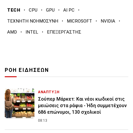
·
·
·
·
TECH
CPU
GPU
AI PC
·
·
·
ΤΕΧΝΗΤΗ ΝΟΗΜΟΣΥΝΗ
MICROSOFT
NVIDIA
·
·
AMD
INTEL
ΕΠΕΞΕΡΓΑΣΤΗΣ
ΡΟΗ ΕΙΔΗΣΕΩΝ
ΑΝΑΠΤΥΞΗ
Σούπερ Μάρκετ: Και νέοι κωδικοί στις
μειώσεις στα ράφια - Ήδη συμμετέχουν
686 επώνυμοι, 130 σχολικοί
08:13