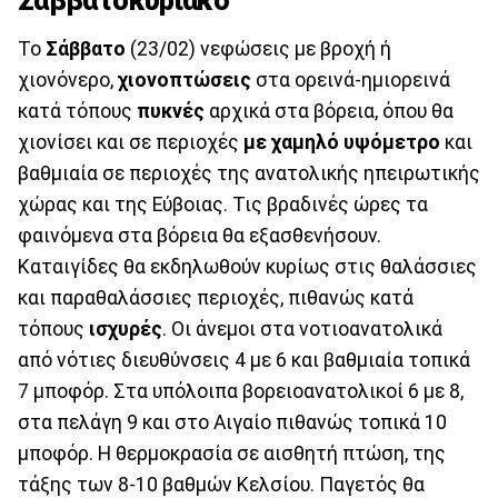
Σαββατοκύριακο
Το
Σάββατο
(23/02) νεφώσεις με βροχή ή
χιονόνερο,
χιονοπτώσεις
στα ορεινά-ημιορεινά
κατά τόπους
πυκνές
αρχικά στα βόρεια, όπου θα
χιονίσει και σε περιοχές
με χαμηλό υψόμετρο
και
βαθμιαία σε περιοχές της ανατολικής ηπειρωτικής
χώρας και της Εύβοιας. Τις βραδινές ώρες τα
φαινόμενα στα βόρεια θα εξασθενήσουν.
Καταιγίδες θα εκδηλωθούν κυρίως στις θαλάσσιες
και παραθαλάσσιες περιοχές, πιθανώς κατά
τόπους
ισχυρές
. Οι άνεμοι στα νοτιοανατολικά
από νότιες διευθύνσεις 4 με 6 και βαθμιαία τοπικά
7 μποφόρ. Στα υπόλοιπα βορειοανατολικοί 6 με 8,
στα πελάγη 9 και στο Αιγαίο πιθανώς τοπικά 10
μποφόρ. Η θερμοκρασία σε αισθητή πτώση, της
τάξης των 8-10 βαθμών Κελσίου. Παγετός θα