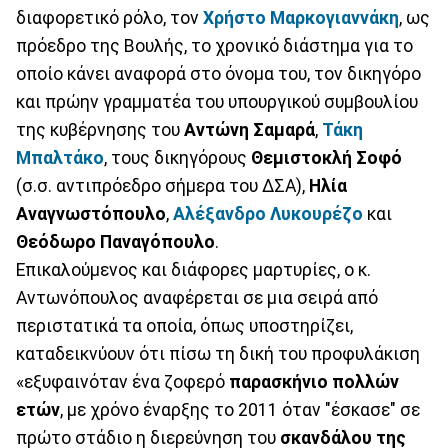
διαφορετικό ρόλο, τον
Χρήστο Μαρκογιαννάκη
, ως
πρόεδρο της Βουλής, το χρονικό διάστημα για το
οποίο κάνει αναφορά στο όνομα του, τον δικηγόρο
και πρώην γραμματέα του υπουργικού συμβουλίου
της κυβέρνησης του
Αντώνη Σαμαρά
,
Τάκη
Μπαλτάκο
, τους δικηγόρους
Θεμιστοκλή Σοφό
(σ.σ. αντιπρόεδρο σήμερα του ΔΣΑ),
Ηλία
Αναγνωστόπουλο
,
Αλέξανδρο Λυκουρέζο
και
Θεόδωρο Παναγόπουλο
.
Επικαλούμενος και διάφορες μαρτυρίες, ο κ.
Αντωνόπουλος αναφέρεται σε μια σειρά από
περιστατικά τα οποία, όπως υποστηρίζει,
καταδεικνύουν ότι πίσω τη δική του προφυλάκιση
«εξυφαινόταν ένα ζοφερό
παρασκήνιο πολλών
ετών
, με χρόνο έναρξης το 2011 όταν "έσκασε" σε
πρώτο στάδιο η διερεύνηση του
σκανδάλου της