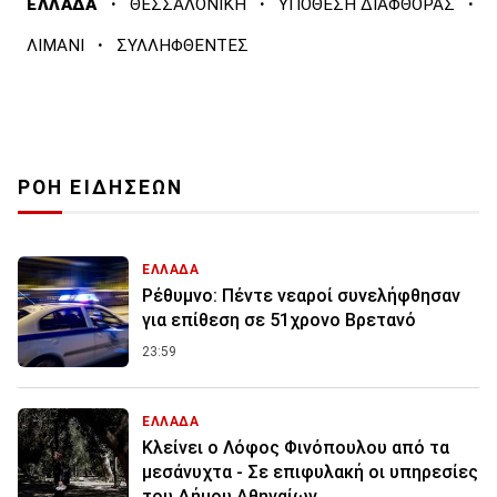
·
·
·
ΕΛΛΑΔΑ
ΘΕΣΣΑΛΟΝΙΚΗ
ΥΠΟΘΕΣΗ ΔΙΑΦΘΟΡΑΣ
·
ΛΙΜΑΝΙ
ΣΥΛΛΗΦΘΕΝΤΕΣ
ΡΟΗ ΕΙΔΗΣΕΩΝ
ΕΛΛΑΔΑ
Ρέθυμνο: Πέντε νεαροί συνελήφθησαν
για επίθεση σε 51χρονο Βρετανό
23:59
ΕΛΛΑΔΑ
Κλείνει ο Λόφος Φινόπουλου από τα
μεσάνυχτα - Σε επιφυλακή οι υπηρεσίες
του Δήμου Αθηναίων