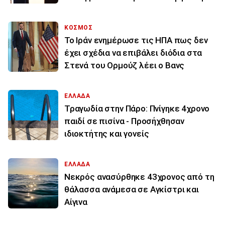
ΚΟΣΜΟΣ
To Ιράν ενημέρωσε τις ΗΠΑ πως δεν
έχει σχέδια να επιβάλει διόδια στα
Στενά του Ορμούζ λέει ο Βανς
ΕΛΛΑΔΑ
Τραγωδία στην Πάρο: Πνίγηκε 4χρονο
παιδί σε πισίνα - Προσήχθησαν
ιδιοκτήτης και γονείς
ΕΛΛΑΔΑ
Νεκρός ανασύρθηκε 43χρονος από τη
θάλασσα ανάμεσα σε Αγκίστρι και
Αίγινα