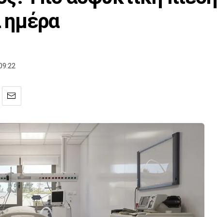
α ημέρα
09:22