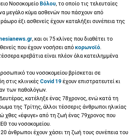
λειο Νοσοκομείο
Βόλου
, το οποίο τις τελευταίες
να μεγάλο κύμα ασθενών που πάσχουν από
ετράωρο έξι ασθενείς έχουν καταλήξει συνέπεια της
esianews.gr
, και οι 75 κλίνες που διαθέτει το
σθενείς που έχουν νοσήσει από
κορωνοϊό
.
τέσσερα κρεβάτια είναι πλέον όλα κατειλημμένα
προσωπικό του νοσοκομείου βρίσκεται σε
δη στις κλινικές
Covid 19
έχουν επιστρατευτεί κι
ραν των παθολόγων.
Δευτέρας, κατέληξε ένας 78χρονος, ενώ κατά τη
έρωμα της Τρίτης, άλλοι τέσσερις άνθρωποι ηλικίας
νώ χθες «έφυγε» από τη ζωή ένας 79χρονος που
ΕΘ του νοσοκομείου.
 20 άνθρωποι έχουν χάσει τη ζωή τους συνέπεια του