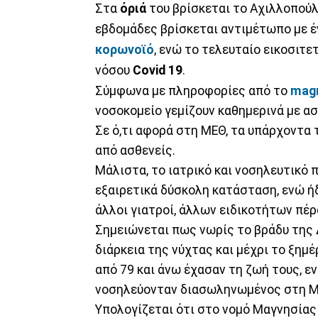
Στα
όριά
του βρίσκεται το Αχιλλοπού
εβδομάδες βρίσκεται αντιμέτωπο με έ
κορωνοϊό
, ενώ το τελευταίο εικοσιτ
νόσου
Covid 19
.
Σύμφωνα με πληροφορίες από το
magn
νοσοκομείο γεμίζουν καθημερινά με α
Σε ό,τι αφορά στη ΜΕΘ, τα υπάρχοντα 
από ασθενείς.
Μάλιστα, το ιατρικό και νοσηλευτικό 
εξαιρετικά δύσκολη κατάσταση, ενώ ή
άλλοι γιατροί, άλλων ειδικοτήτων πέ
Σημειώνεται πως νωρίς το βράδυ της 
διάρκεια της νύχτας και μέχρι το ξημ
από 79 και άνω έχασαν τη ζωή τους, ε
νοσηλεύονταν διασωληνωμένος στη Μ
Υπολογίζεται ότι στο νομό Μαγνησίας