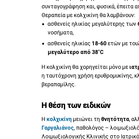
συνταγογράφηση και, φυσικά, έπειτα 
Θεραπεία με κολχικίνη θα λαμβάνουν:
ασθενείς ηλικίας μεγαλύτερης των
νοσήματα,
ασθενείς ηλικίας
18-60
ετών με του
μεγαλύτερο από 38°C
Η κολχικίνη θα χορηγείται μόνο με
ιατ
η ταυτόχρονη χρήση ερυθρομυκίνης, κλ
βεραπαμίλης.
Η θέση των ειδικών
Η
κολχικίνη
μειώνει τη
θνητότητα
, αλ
Γαργαλιάνος
, παθολόγος – λοιμωξιολό
Λοιμωξιολογικής Κλινικής στο Ιατρικ