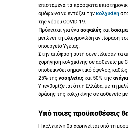
επισταμένα τα πρόσφατα επιστημονικ
ομόφωνα να εντάξει την
κολχικίνη
στ
της νόσου COVID-19.
Πρόκειται για ένα
ασφαλές
και
δοκιμ
μειώνει τη φλεγμονώδη αντίδραση του
υπουργείο Υγείας.
Στην απόφαση αυτή συνετέλεσαν τα 
χορήγηση κολχικίνης σε ασθενείς με C
υποδεικνύει σημαντικό όφελος, καθώ
25% της
νοσηλείας
και 50% της
ανάγκ
Υπενθυμίζεται ότι η Ελλάδα, με τη με
δράσης της κολχικίνης σε ασθενείς με
Υπό ποιες προϋποθέσεις θα
Η κολχικίνη θα χορηγείται υπό τη μο