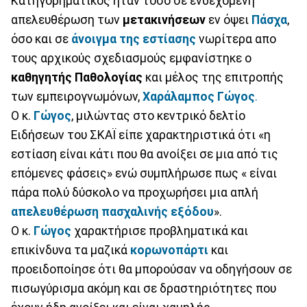
Κατηγορηματικός ήταν τόσο σε ενδεχόμενη
απελευθέρωση των
μετακινήσεων
εν όψει
Πάσχα
,
όσο και σε
άνοιγμα της εστίασης
νωρίτερα απο
τους αρχικούς σχεδιασμούς εμφανίστηκε ο
καθηγητής Παθολογίας
και μέλος της επιτροπής
των εμπειρογνωμόνων,
Χαράλαμπος Γώγος
.
Ο κ.
Γώγος
, μιλώντας στο κεντρικό δελτίο
Ειδήσεων του ΣΚΑΪ είπε χαρακτηριστικά ότι «η
εστίαση είναι κάτι που θα ανοίξει σε μια από τις
επόμενες φάσεις» ενώ συμπλήρωσε πως « είναι
πάρα πολύ δύσκολο να προχωρήσει μια απλή
απελευθέρωση πασχαλινής εξόδου
».
Ο κ.
Γώγος
χαρακτήρισε προβληματικά και
επικίνδυνα τα μαζικά
κορωνοπάρτι
και
προειδοποίησε ότι θα μπορούσαν να οδηγήσουν σε
πισωγύρισμα ακόμη και σε δραστηριότητες που