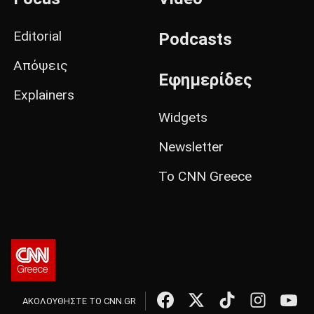
Editorial
Podcasts
Απόψεις
Εφημερίδες
Explainers
Widgets
Newsletter
Το CNN Greece
ΑΚΟΛΟΥΘΗΣΤΕ ΤΟ CNN.GR