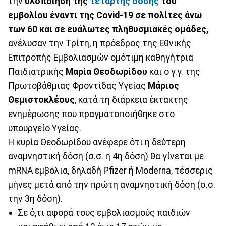
την
υλοποίηση της
τέταρτης δόσης
του
εμβολίου έναντι της Covid-19 σε πολίτες άνω
των 60 και σε ευάλωτες πληθυσμιακές ομάδες,
ανέλυσαν την Τρίτη, η πρόεδρος της Εθνικής
Επιτροπής Εμβολιασμών ομότιμη καθηγήτρια
Παιδιατρικής
Μαρία Θεοδωρίδου
και ο γ.γ. της
Πρωτοβάθμιας Φροντίδας Υγείας
Μάριος
Θεμιστοκλέους
, κατά τη διάρκεια έκτακτης
ενημέρωσης που πραγματοποιήθηκε στο
υπουργείο Υγείας.
Η κυρία Θεοδωρίδου ανέφερε ότι η δεύτερη
αναμνηστική δόση (σ.σ. η 4η δόση) θα γίνεται με
mRNA εμβόλια, δηλαδή Pfizer ή Moderna, τέσσερις
μήνες μετά από την πρώτη αναμνηστική δόση (σ.σ.
την 3η δόση).
Σε ό,τι αφορά τους εμβολιασμούς παιδιών