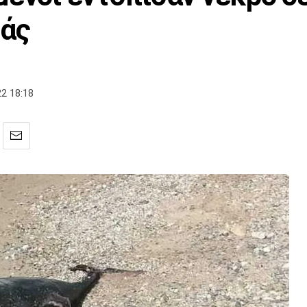
ιάς
2 18:18