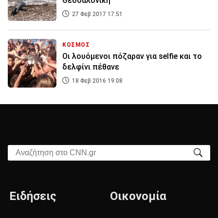
Θεσσαλονίκη
27 Φεβ 2017 17:51
ΚΟΣΜΟΣ
Οι λουόμενοι πόζαραν για selfie και το
δελφίνι πέθανε
18 Φεβ 2016 19:08
Αναζήτηση στο CNN.gr
Ειδήσεις
Οικονομία