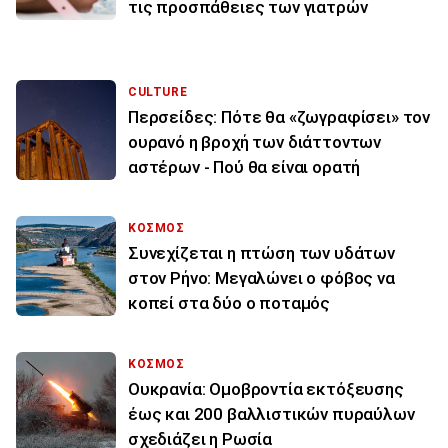
τις προσπάθειες των γιατρών
CULTURE
Περσείδες: Πότε θα «ζωγραφίσει» τον
ουρανό η βροχή των διάττοντων
αστέρων - Πού θα είναι ορατή
ΚΟΣΜΟΣ
Συνεχίζεται η πτώση των υδάτων
στον Ρήνο: Μεγαλώνει ο φόβος να
κοπεί στα δύο ο ποταμός
ΚΟΣΜΟΣ
Ουκρανία: Ομοβροντία εκτόξευσης
έως και 200 βαλλιστικών πυραύλων
σχεδιάζει η Ρωσία