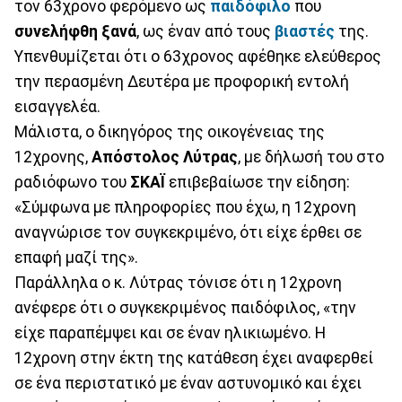
τον 63χρονο φερόμενο ως
παιδόφιλο
που
συνελήφθη ξανά
, ως έναν από τους
βιαστές
της.
Υπενθυμίζεται ότι ο 63χρονος αφέθηκε ελεύθερος
την περασμένη Δευτέρα με προφορική εντολή
εισαγγελέα.
Μάλιστα, ο δικηγόρος της οικογένειας της
12χρονης,
Απόστολος
Λύτρας
, με δήλωσή του στο
ραδιόφωνο του
ΣΚΑΪ
επιβεβαίωσε την είδηση:
«Σύμφωνα με πληροφορίες που έχω, η 12χρονη
αναγνώρισε τον συγκεκριμένο, ότι είχε έρθει σε
επαφή μαζί της».
Παράλληλα ο κ. Λύτρας τόνισε ότι η 12χρονη
ανέφερε ότι ο συγκεκριμένος παιδόφιλος, «την
είχε παραπέμψει και σε έναν ηλικιωμένο. Η
12χρονη στην έκτη της κατάθεση έχει αναφερθεί
σε ένα περιστατικό με έναν αστυνομικό και έχει