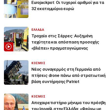
Eurojackpot: Οι τυχεροί αριθμοί για τα
32 εκατoμμύρια ευρώ
ΕΛΛΑΔΑ
Τροχαίο στις Σέρρες: Αυξημένη
ταχύτητα και απόσπαση προσοχής
«βλέπει» πραγματογνώμονας
ΚΟΣΜΟΣ
Νέος συναγερμός στη Γερμανία από
πτήσεις drone πάνω από στρατιωτική
βάση συντήρησης Patriot
ΚΟΣΜΟΣ
Αποχαιρετιστήριο μήνυμα του πρέσβη
του Ισραήλ στην Ελλάδα: «Φεύγω με