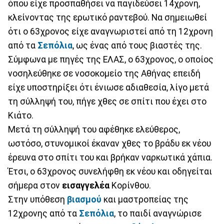
όπου είχε προσπαθήσει να παγιδεύσει 14χρονη,
κλείνοντας της ερωτικό ραντεβού. Να σημειωθεί
ότι ο 63χρονος είχε αναγνωριστεί από τη 12χρονη
από τα
Σεπόλια
, ως ένας από τους βιαστές της.
Σύμφωνα με πηγές της ΕΛΑΣ, ο 63χρονος, ο οποίος
νοσηλεύθηκε σε νοσοκομείο της Αθήνας επειδή
είχε υποστηρίξει ότι ένιωσε αδιαθεσία, λίγο μετά
τη σύλληψή του, πήγε χθες σε σπίτι που έχει στο
Κιάτο.
Μετά τη σύλληψή του αφέθηκε ελεύθερος,
ωστόσο, στυνομικοί έκαναν χθες το βράδυ εκ νέου
έρευνα στο σπίτι του και βρήκαν ναρκωτικά χάπια.
Έτσι, ο 63χρονος συνελήφθη εκ νέου και οδηγείται
σήμερα στον
εισαγγελέα
Κορίνθου.
Στην υπόθεση
βιασμού
και μαστροπείας της
12χρονης από τα
Σεπόλια
, το παιδί αναγνώρισε