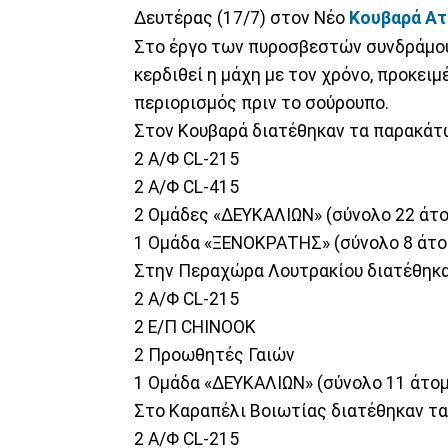
Δευτέρας (17/7) στον Νέο
Κουβαρά Ατ
Στο έργο των πυροσβεστών συνδράμου
κερδιθεί η μάχη με τον χρόνο, προκει
περιορισμός πριν το σούρουπο.
Στον Κουβαρά διατέθηκαν τα παρακάτ
2 Α/Φ CL-215
2 A/Φ CL-415
2 Ομάδες «ΔΕΥΚΑΛΙΩΝ» (σύνολο 22 άτ
1 Ομάδα «ΞΕΝΟΚΡΑΤΗΣ» (σύνολο 8 άτο
Στην Περαχώρα Λουτρακίου διατέθηκα
2 Α/Φ CL-215
2 Ε/Π CHINOOK
2 Προωθητές Γαιών
1 Ομάδα «ΔΕΥΚΑΛΙΩΝ» (σύνολο 11 άτο
Στο Καραπέλι Βοιωτίας διατέθηκαν τ
2 Α/Φ CL-215