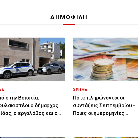
ΔΗΜΟΦΙΛΗ
ΔΑ
ΧΡΗΜΑ
ά στην Βοιωτία:
Πότε πληρώνονται οι
υλακιστέοι ο δήμαρχος
συντάξεις Σεπτεμβρίου -
ίδας, ο εργολάβος και ο
Ποιες οι ημερομηνίες
κτήτης εταιρείας
καταβολής