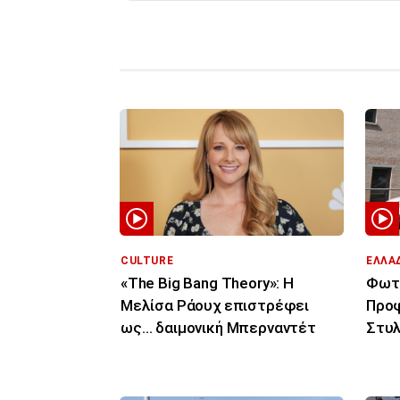
CULTURE
ΕΛΛΑ
«The Big Bang Theory»: Η
Φωτι
Μελίσα Ράουχ επιστρέφει
Προφ
ως… δαιμονική Μπερναντέτ
Στυλ
ιδιο