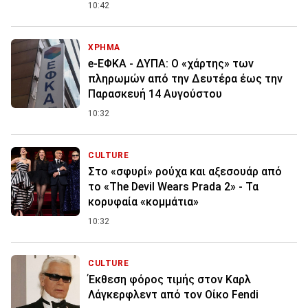
10:42
ΧΡΗΜΑ
e-ΕΦΚΑ - ΔΥΠΑ: Ο «χάρτης» των
πληρωμών από την Δευτέρα έως την
Παρασκευή 14 Αυγούστου
10:32
CULTURE
Στο «σφυρί» ρούχα και αξεσουάρ από
το «The Devil Wears Prada 2» - Τα
κορυφαία «κομμάτια»
10:32
CULTURE
Έκθεση φόρος τιμής στον Καρλ
Λάγκερφλεντ από τον Οίκο Fendi