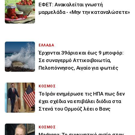
ΕΦΕΤ: Ανακαλείται γνωστή
μαρμελάδα - «Μην την καταναλώσετε»
ΕΛΛΑΔΑ
Έρχονται 39άρια και έως 9 μποφόρ:
Σε συναγερμό Αττικοιβοιωτία,
Πελοπόννησος, Αιγαίο για φωτιές
ΚΟΣΜΟΣ
To Ιράν ενημέρωσε τις ΗΠΑ πως δεν
έχει σχέδια να επιβάλει διόδια στα
Στενά του Ορμούζ λέει ο Βανς
ΚΟΣΜΟΣ
Madonna: Το συγκινητικό αντίο στον