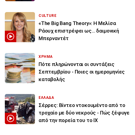
CULTURE
«The Big Bang Theory»: Η Μελίσα
Ράουχ επιστρέφει ως… δαιμονική
Μπερναντέτ
ΧΡΗΜΑ
Πότε πληρώνονται οι συντάξεις
Σεπτεμβρίου - Ποιες οι ημερομηνίες
καταβολής
ΕΛΛΑΔΑ
Σέρρες: Βίντεο ντοκουμέντο από το
τροχαίο με δύο νεκρούς - Πώς ξέφυγε
από την πορεία του το ΙΧ