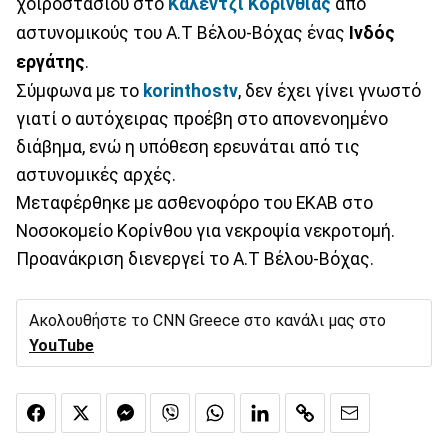
χοιροστασίου στο
Καλέντζι Κορινθίας
από
αστυνομικούς του Α.Τ Βέλου-Βόχας ένας
Ινδός
εργάτης
.
Σύμφωνα με το
korinthostv
, δεν έχει γίνει γνωστό
γιατί ο αυτόχειρας προέβη στο απονενοημένο
διάβημα, ενώ η υπόθεση ερευνάται από τις
αστυνομικές αρχές.
Mεταφέρθηκε με ασθενοφόρο του ΕΚΑΒ στο
Νοσοκομείο Κορίνθου για νεκροψία νεκροτομή.
Προανάκριση διενεργεί το Α.Τ Βέλου-Βόχας.
Ακολουθήστε το CNN Greece στο κανάλι μας στο
YouTube