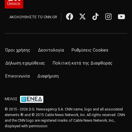
ΑΚΟΛΟΥΘΗΣΤΕ ΤΟ CNN.GR
Όροι χρήσης
Δεοντολογία
Ρυθμίσεις Cookies
Δήλωση εχεμύθειας
Πολιτική κατά της Διαφθοράς
Επικοινωνία
Διαφήμιση
ΜΕΛΟΣ
© 2015 - 2026 D.G. Newsagency S.A. CNN name, logo and all associated
elements ® and © 2015 Cable News Network, Inc. All rights reserved. CNN
and the CNN logo are registered marks of Cable News Network, Inc.,
displayed with permission