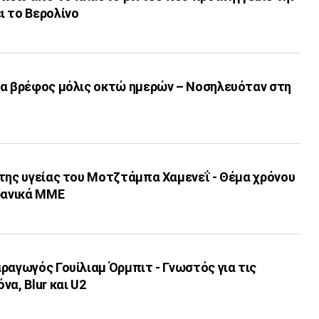
ς λέει το Βερολίνο
ια βρέφος μόλις οκτώ ημερών – Νοσηλευόταν στη
 της υγείας του Μοτζτάμπα Χαμενεΐ - Θέμα χρόνου
ιρανικά ΜΜΕ
ραγωγός Γουίλιαμ Όρμπιτ - Γνωστός για τις
να, Blur και U2