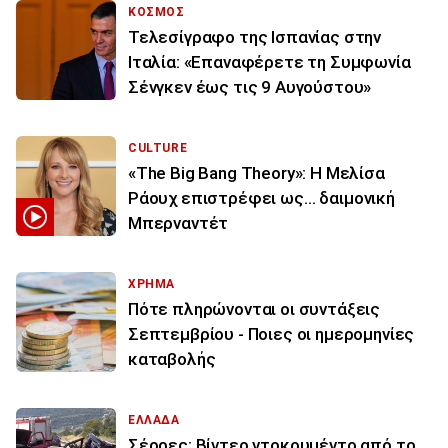
ΚΟΣΜΟΣ
Τελεσίγραφο της Ισπανίας στην
Ιταλία: «Επαναφέρετε τη Συμφωνία
Σένγκεν έως τις 9 Αυγούστου»
CULTURE
«The Big Bang Theory»: Η Μελίσα
Ράουχ επιστρέφει ως… δαιμονική
Μπερναντέτ
ΧΡΗΜΑ
Πότε πληρώνονται οι συντάξεις
Σεπτεμβρίου - Ποιες οι ημερομηνίες
καταβολής
ΕΛΛΑΔΑ
Σέρρες: Βίντεο ντοκουμέντο από το