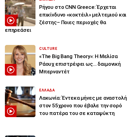
Ρήγου στο CNN Greece: Έρχεται
επικίνδυνο «κοκτέιλ» μελτεμιού και
ζέστης– Ποιες περιοχές θα
επηρεάσει
CULTURE
«The Big Bang Theory»: Η Μελίσα
Ράουχ επιστρέφει ως… δαιμονική
Μπερναντέτ
ΕΛΛΑΔΑ
Λακωνία: Έντεκα μήνες με αναστολή
στον 55χρονο που έβαλε την σορό
του πατέρα του σε καταψύκτη