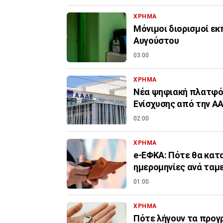
ΧΡΗΜΑ
Μόνιμοι διορισμοί εκ
Αυγούστου
03:00
ΧΡΗΜΑ
Νέα ψηφιακή πλατφόρ
Ενίσχυσης από την Α
02:00
ΧΡΗΜΑ
e-ΕΦΚΑ: Πότε θα κατα
ημερομηνίες ανά ταμ
01:00
ΧΡΗΜΑ
Πότε λήγουν τα προγρ