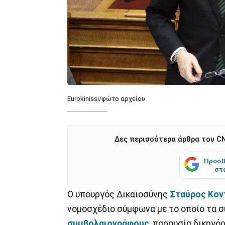
Eurokinissi/φώτο αρχείου
Δες περισσότερα άρθρα του CN
Προσθ
στ
Ο υπουργός Δικαιοσύνης
Σταύρος Κον
νομοσχέδιο σύμφωνα με το οποίο τα συ
συμβολαιογράφους
, παρουσία δικηγό