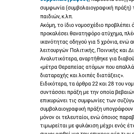
συμφωνία (συμβολαιογραφική πράξη) τ
παιδιών, κ.λπ.
Ακόμη, το ίδιο νομοσχέδιο προβλέπει ό
προκαλέσει θανατηφόρο ατύχημα, πλέο
ικανότητας οδηγού για 5 χρόνια, ενώ 
λειτουργών Πολιτικής, Ποινικής και Δ
Αναλυτικότερα, αναρτήθηκε για διαβο
«μέτρα Θεραπείας ατόμων που απαλλάσ
διαταραχής και λοιπές διατάξεις».
Ειδικότερα, τα άρθρα 22 και 28 του ν
συντάσσει πράξη με την οποία βεβαιώνε
επικυρώνει τις συμφωνίες των συζύγω
συμβολαιογραφική πράξη υπογράφουν οι
μόνον οι τελευταίοι, ενώ όποιος παρ
τιμωρείται με φυλάκιση μέχρι ενός έτ
συμφωνηθεί για την επικοινωνία των 