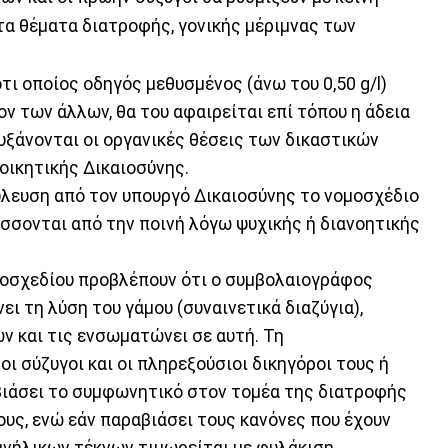
α θέματα διατροφής, γονικής μέριμνας των
τι οποίος οδηγός μεθυσμένος (άνω του 0,50 g/l)
ν των άλλων, θα του αφαιρείται επί τόπου η άδεια
αυξάνονται οι οργανικές θέσεις των δικαστικών
ιοικητικής Δικαιοσύνης.
ύλευση από τον υπουργό Δικαιοσύνης το νομοσχέδιο
σονται από την ποινή λόγω ψυχικής ή διανοητικής
ομοσχεδίου προβλέπουν ότι ο συμβολαιογράφος
ι τη λύση του γάμου (συναινετικά διαζύγια),
ν και τις ενσωματώνει σε αυτή. Τη
 σύζυγοι και οι πληρεξούσιοι δικηγόροι τους ή
αβιάσει το συμφωνητικό στον τομέα της διατροφής
ους, ενώ εάν παραβιάσει τους κανόνες που έχουν
ανήλικων τέκνων τιμωρείται με φυλάκιση