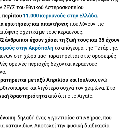
ών ΖΕΥΣ του Εθνικού Αστεροσκοπείου
ά περίπου
11.000 κεραυνούς στην Ελλάδα.
α ερωτήσεις και απαντήσεις
που λύνουν τις
απόψεις σχετικά με τους κεραυνούς.
32 άνθρωποι έχουν χάσει τη ζωή τους και 35 έχουν
σμούς στην Ακρόπολη
το απόγευμα της Τετάρτης.
υνών στη χώρα μας παρατηρείται στις οροσειρές
λές ορεινές περιοχές δέχονται κεραυνούς
νο.
ρατηρείται μεταξύ Απριλίου και Ιουλίου
, ενώ
φθινοπώρου και λιγότερο συχνά τον χειμώνα. Στο
υνική δραστηριότητα
από ό,τι στο Αιγαίο.
κένωση
, δηλαδή ένας γιγαντιαίος σπινθήρας, που
α καταιγίδων. Αποτελεί την φυσική διαδικασία