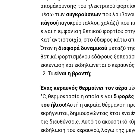
απομάκρυνσης του ηλεκτρικού φορτίου
μέσω των
συγκρούσεων
που λαμβάνου
πάγου
(παγοκρύσταλλοι, χαλάζι) που 
είναι η εμφάνιση θετικού φορτίου στη
Κατ’ αντιστοιχία, στο έδαφος κάτω α
Όταν η
διαφορά δυναμικού
μεταξύ της
θετικά φορτισμένου εδάφους ξεπεράσε
εκκένωση και εκδηλώνεται ο κεραυνός
Τι είναι η βροντή;
Ένας κεραυνός θερμαίνει τον αέρα
μέσ
°C, θερμοκρασία η οποία είναι
5 φορές
του ήλιου!
Αυτή η ακραία θέρμανση προ
εκρήγνυται, δημιουργώντας έτσι ένα
έ
τις διευθύνσεις. Αυτό το ακουστικό κ
εκδήλωση του κεραυνού, λόγω της με