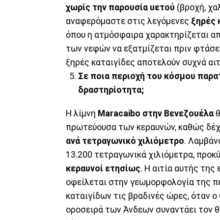
χωρίς την παρουσία υετού
(βροχή, χαλ
αναφερόμαστε στις λεγόμενες
ξηρές 
όπου η ατμόσφαιρα χαρακτηρίζεται απ
των νεφών να εξατμίζεται πριν φτάσε
ξηρές καταιγίδες αποτελούν συχνά αι
Σε ποια περιοχή του κόσμου παρα
δραστηρίοτητα;
Η λίμνη
Maracaibo στην Βενεζουέλα
θ
πρωτεύουσα των κεραυνών, καθώς δέ
ανά τετραγωνικό χιλιόμετρο
. Λαμβάν
13.200 τετραγωνικά χιλιόμετρα, προκ
κεραυνοί ετησίως
. Η αιτία αυτής τη
οφείλεται στην γεωμορφολογία της πε
καταιγίδων τις βραδινές ώρες, όταν ο
οροσειρά των Άνδεων συναντάει τον θ