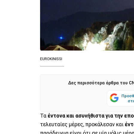
EUROKINISSI
Δες περισσότερα άρθρα του CN
Προσθ
στ
Τα
έντονα και ασυνήθιστα για την επ
τελευταίες μέρες, προκάλεσαν και
έντ
παράδειγμα είναι ότι σε μία μόλις μέρ