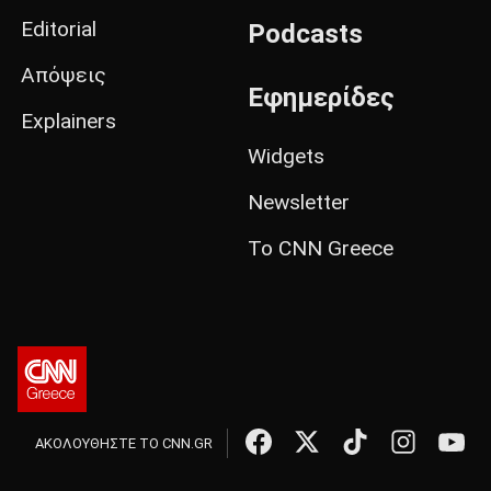
Editorial
Podcasts
Απόψεις
Εφημερίδες
Explainers
Widgets
Newsletter
Το CNN Greece
ΑΚΟΛΟΥΘΗΣΤΕ ΤΟ CNN.GR