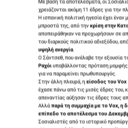
Με βάση τα αποτελέσματα, οι Σοσιαλι
χρειάζονται ακόμη 11 έδρες για την π
Η ισπανική πολιτική ηγεσία έχει ένα
μπροστά της, από την
κρίση στην Κατ
αποπειράθηκαν να προχωρήσουν σε απ
του διαρκούς πολιτικού αδιεξόδου, απ
υψηλή ανεργία
.
Ο Σάντσεθ, που ανέλαβε την εξουσία τ
Ραχόι
υποβάλλοντας πρόταση μομφής, 
για να παραμείνει πρωθυπουργός.
Στην άλλη πλευρά, η
είσοδος του
Vox
έχασε πάνω από τις μισές έδρες του, 
απεναντίας αύξησαν τις έδρες τους από
Αλλά
παρά τη συμμαχία με το
Vox, η 
επίπεδο το αποτέλεσμα του Δεκεμβρ
Σοσιαλιστές από το ιστορικό προπύργ