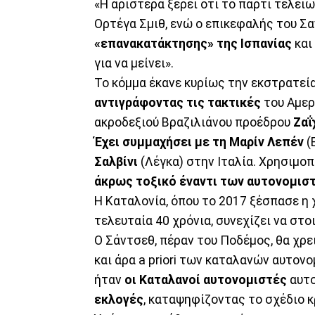
«Η αριστερά ξέρει ότι το πάρτι τέλειω
Ορτέγα Σμιθ, ενώ ο επικεφαλής του Σ
«επανακατάκτησης» της Ισπανίας
και
για να μείνει».
Το κόμμα έκανε κυρίως την εκστρατεί
αντιγράφοντας τις τακτικές
του Αμερ
ακροδεξιού Βραζιλιάνου προέδρου
Ζαΐ
Έχει συμμαχήσει με τη Μαρίν Λεπέν
(
Σαλβίνι
(Λέγκα) στην Ιταλία. Χρησιμο
άκρως τοξικό έναντι των αυτονομισ
Η Καταλονία, όπου το 2017 ξέσπασε η 
τελευταία 40 χρόνια, συνεχίζει να στο
Ο Σάντσεθ, πέραν του Ποδέμος, θα χρ
και άρα a priori των καταλανών αυτον
ήταν
οι Καταλανοί αυτονομιστές
αυτο
εκλογές
, καταψηφίζοντας το σχέδιο 