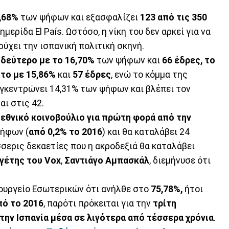
,68%
των ψήφων και εξασφαλίζει
123 από τις 350
ερίδα El País. Ωστόσο, η νίκη του δεν αρκεί για να
ύχει την ισπανική πολιτική σκηνή.
 δεύτερο με το 16,70%
των ψήφων και
66 έδρες, το
ίτο με 15,86%
και
57 έδρες
, ενώ το κόμμα της
γκεντρώνει 14,31% των ψήφων και βλέπει τον
ι στις 42.
 εθνικό κοινοβούλιο για πρώτη φορά από την
ήφων (
από 0,2% το 2016
) και θα καταλάβει 24
σσερις δεκαετίες που η ακροδεξιά θα καταλάβει
γέτης του
Vox
,
Σαντιάγο Αμπασκάλ
, διεμήνυσε ότι
ουργείο Εσωτερικών ότι ανήλθε στο
75,78%,
ήτοι
πό το 2016
, παρότι πρόκειται για την
τρίτη
την Ισπανία μέσα σε λιγότερα από τέσσερα χρόνια
.