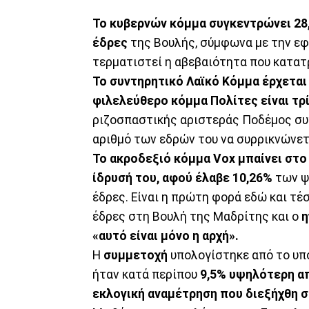
Το κυβερνών κόμμα συγκεντρώνει 28
έδρες
της Βουλής, σύμφωνα με την εφημ
τερματιστεί η αβεβαιότητα που κατατρ
Το συντηρητικό Λαϊκό Κόμμα έρχεται
φιλελεύθερο κόμμα Πολίτες είναι τρ
ριζοσπαστικής αριστεράς Ποδέμος συ
αριθμό των εδρών του να συρρικνώνετα
Το ακροδεξιό κόμμα Vox μπαίνει στο
ίδρυσή του, αφού έλαβε 10,26%
των ψ
έδρες. Είναι η πρώτη φορά εδώ και τέ
έδρες στη Βουλή της Μαδρίτης και ο
η
«αυτό είναι μόνο η αρχή».
Η
συμμετοχή
υπολογίστηκε από το υπ
ήταν κατά περίπου
9,5% υψηλότερη α
εκλογική αναμέτρηση που διεξήχθη σ