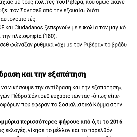
χίας με τους πολίτες του Ριβέρα, που όμως έκανε
ξει τον Σάντσεθ από την εξουσία» διότι
 αυτονομιστές.
OE και Ciudadanos ξεπερνούν με ευκολία τον μαγικό
 την πλειοψηφία (180).
σεθ φώναζαν ρυθμικά «όχι με τον Ριβέρα» το βράδυ
ίδραση και την εξαπάτηση
να νικήσουμε την αντίδραση και την εξαπάτηση»,
ογών Πέδρο Σάντσεθ ευχαριστώντας -όπως είπε-
φοφόρων που έφεραν το Σοσιαλιστικό Κόμμα στην
ομμύρια περισσότερες ψήφους από ό,τι το 2016
.
ις εκλογές, νίκησε το μέλλον και το παρελθόν