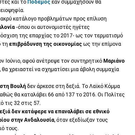
στές και το
Ποδέμος
εάν συμμαχήσουν θα
λειοψηφία.
ν μακρύ κατάλογο προβλημάτων προς επίλυση
αλονία
-όπου οι αυτονομιστές ηγέτες
όσχιση της επαρχίας το 2017- ως τον τερματισμό
ό τη
επιβράδυνση της οικονομίας
ως την επίμονα
ον Ιούνιο, αφού ανέτρεψε τον συντηρητικό
Μαριάνο
θα χρειαστεί να σχηματίσει μια άβολη συμμαχία
 στη Βουλή
δεν άρκεσε στη δεξιά. Το Λαϊκό Κόμμα
καθώς θα καταλάβει 66 από 137 το 2016. Οι Πολίτες
 τις 32 στις 57.
δεξιά δεν κατάφερε να επαναλάβει σε εθνικό
ίου στην Ανδαλουσία
, όταν εξεδίωξαν τους
ιό τους.