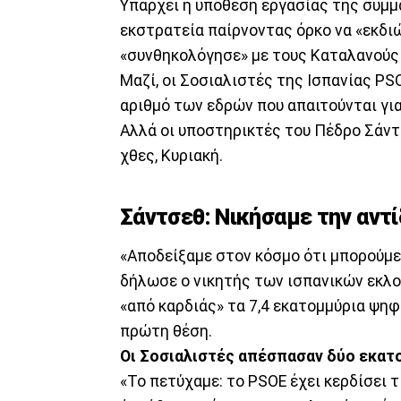
Υπάρχει η υπόθεση εργασίας της συμμα
εκστρατεία παίρνοντας όρκο να «εκδιώ
«συνθηκολόγησε» με τους Καταλανούς
Μαζί, οι Σοσιαλιστές της Ισπανίας PS
αριθμό των εδρών που απαιτούνται για
Αλλά οι υποστηρικτές του Πέδρο Σάντ
χθες, Κυριακή.
Σάντσεθ: Νικήσαμε την αντ
«Αποδείξαμε στον κόσμο ότι μπορούμε 
δήλωσε ο νικητής των ισπανικών εκλ
«από καρδιάς» τα 7,4 εκατομμύρια ψη
πρώτη θέση.
Οι Σοσιαλιστές απέσπασαν δύο εκατ
«Το πετύχαμε: το PSOE έχει κερδίσει τ