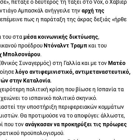
σε», πέταξε ο δεύτερος τη τάξει στο Vox, ο Χαβιέρ
αντιάγο Αμπασκάλ ανήγγειλε την
αρχή της
 επέμεινε πως η παράταξη της άκρας δεξιάς «ήρθε
α του στα
μέσα κοινωνικής δικτύωσης
,
ικανού προέδρου
Ντόναλντ Τραμπ
και του
χ Μπολσονάρου
.
Εθνικός Συναγερμός) στη Γαλλία και με τον
Ματέο
ποίησε
λόγο αντιφεμινιστικό, αντιμεταναστευτικό,
τών στην Καταλονία
.
χειρότερη πολιτική κρίση που βίωσε η Ισπανία τα
ιχειώνει το ισπανικό πολιτικό σκηνικό.
ειαστεί την υποστήριξη περιφερειακών κομμάτων
ομιστών. Θα προτιμούσε να το αποφύγει: άλλωστε,
ί που τον
ανάγκασαν να προκηρύξει τις πρόωρες
κρατικού προϋπολογισμού.