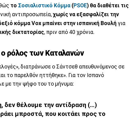
αθώς
το
Σοσιαλιστικό Κόμμα
(
PSOE
) θα διαθέτει τις
νική αντιπροσωπεία,
χωρίς να εξασφαλίζει την
δεξιό κόμμα Vox μπαίνει στην ισπανική Βουλή
για
ικής δικτατορίας
, πριν από 40 χρόνια.
ι ο ρόλος των Καταλανών
εκλογές», διατράνωσε ο Σάντσεθ απευθυνόμενος σε
και το παρελθόν ηττήθηκε». Για τον Ισπανό
ε με την ψήφο του το μήνυμα:
δεν θέλουμε την αντίδραση (...)
ράει μπροστά, που κοιτάει προς το