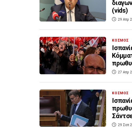
διαγων
(vids)
29 Απρ 2
ΚΟΣΜΟΣ
Ισπανί
Κόμματ
πρωθυ
27 Απρ 2
ΚΟΣΜΟΣ
Ισπανί
πρωθυπ
Σάντσ
29 Σεπ 2