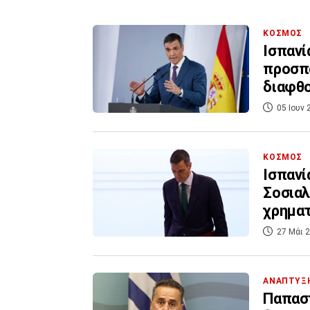
ΚΟΣΜΟΣ
Ισπανί
προσπά
διαφθ
05 Ιουν 
ΚΟΣΜΟΣ
Ισπανί
Σοσιαλ
χρημα
27 Μάι 2
ΑΝΑΠΤΥΞ
Παπαστ