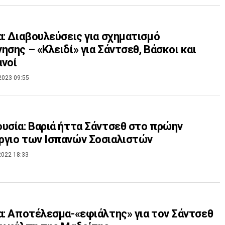
α: Διαβουλεύσεις για σχηματισμό
ησης – «Κλειδί» για Σάντσεθ, Βάσκοι και
νοί
2023 09:55
υσία: Βαριά ήττα Σάντσεθ στο πρώην
γιο των Ισπανών Σοσιαλιστών
2022 18:33
α: Αποτέλεσμα-«εφιάλτης» για τον Σάντσεθ