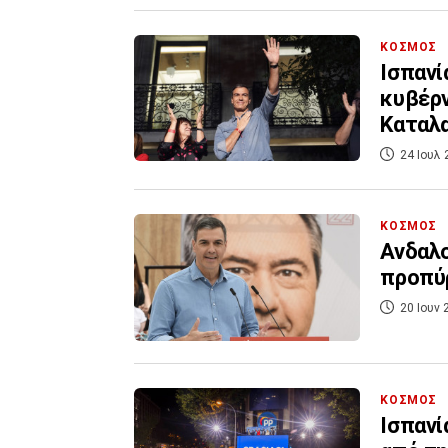
ΚΟΣΜΟΣ
Ισπανί
κυβέρν
Καταλα
24 Ιουλ 
ΚΟΣΜΟΣ
Ανδαλο
προπύρ
20 Ιουν 
ΚΟΣΜΟΣ
Ισπανί