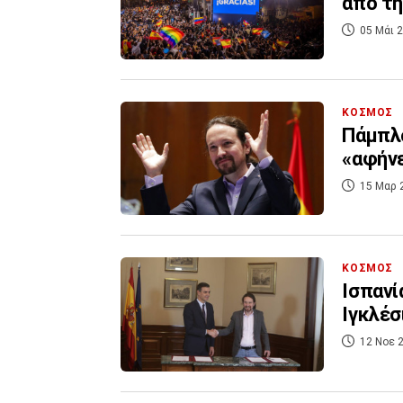
από τη
05 Μάι 2
ΚΟΣΜΟΣ
Πάμπλο
«αφήνε
15 Μαρ 
ΚΟΣΜΟΣ
Ισπανί
Ιγκλέσ
12 Νοε 2