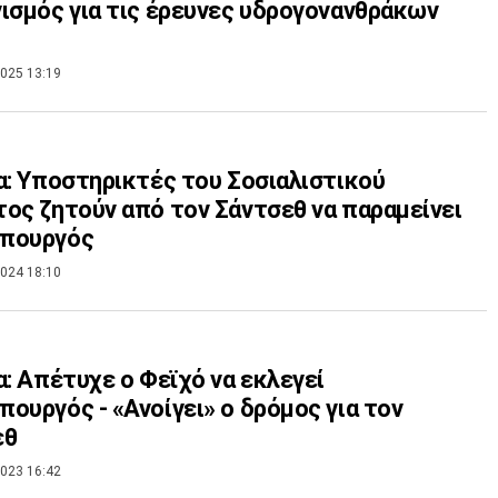
ισμός για τις έρευνες υδρογονανθράκων
025 13:19
α: Υποστηρικτές του Σοσιαλιστικού
ος ζητούν από τον Σάντσεθ να παραμείνει
πουργός
024 18:10
α: Απέτυχε ο Φεϊχό να εκλεγεί
ουργός - «Ανοίγει» ο δρόμος για τον
εθ
023 16:42