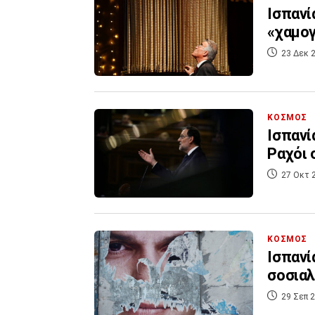
Ισπανί
«χαμο
23 Δεκ 2
ΚΟΣΜΟΣ
Ισπανί
Ραχόι 
27 Οκτ 
ΚΟΣΜΟΣ
Ισπανί
σοσιαλ
29 Σεπ 2