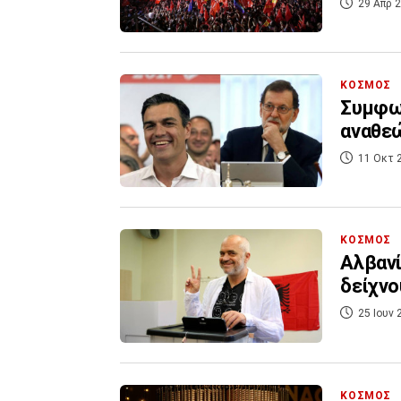
29 Απρ 2
ΚΟΣΜΟΣ
Συμφων
αναθε
11 Οκτ 
ΚΟΣΜΟΣ
Αλβανί
δείχνου
25 Ιουν 
ΚΟΣΜΟΣ