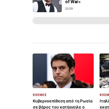
of War»
23:59
ΚΟΣΜΟΣ
ΚΟΣΜ
Κυβερνοεπίθεση από τη Ρωσία
Ιταλ
σε βάρος του κατήγγειλε ο
εκατ