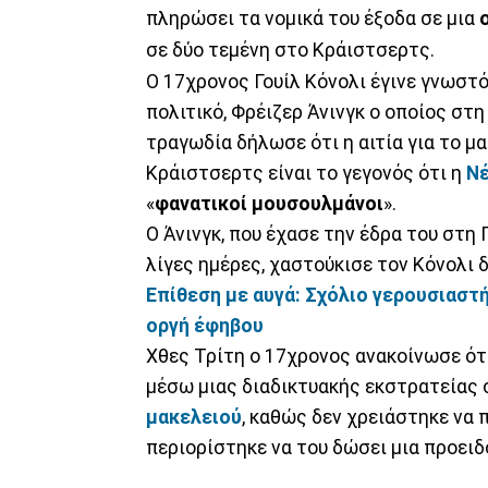
πληρώσει τα νομικά του έξοδα σε μια
σε δύο τεμένη στο Κράιστσερτς.
Ο 17χρονος Γουίλ Κόνολι έγινε γνωστό
πολιτικό, Φρέιζερ Άνινγκ ο οποίος στ
τραγωδία δήλωσε ότι η αιτία για το μ
Κράιστσερτς είναι το γεγονός ότι η
Νέ
«
φανατικοί μουσουλμάνοι
».
Ο Άνινγκ, που έχασε την έδρα του στη
λίγες ημέρες, χαστούκισε τον Κόνολι 
Επίθεση με αυγά: Σχόλιο γερουσιαστή
οργή έφηβου
Χθες Τρίτη ο 17χρονος ανακοίνωσε ό
μέσω μιας διαδικτυακής εκστρατείας 
μακελειού
, καθώς δεν χρειάστηκε να
περιορίστηκε να του δώσει μια προειδ