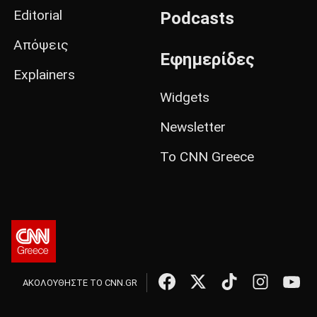
Editorial
Podcasts
Απόψεις
Εφημερίδες
Explainers
Widgets
Newsletter
Το CNN Greece
ΑΚΟΛΟΥΘΗΣΤΕ ΤΟ CNN.GR