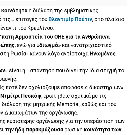
 κοινότητα
η διάλυση της εμβληματικής
 τις... επιταγές του
Βλαντιμίρ Πούτιν
, στο πλαίσιο
έναντι του Κρεμλίνου.
Ύπατη Αρμοστεία του ΟΗΕ για τα Ανθρώπινα
υρώπης
, ενώ για
«διωγμό»
και «ανατριχιαστικό
 στη Ρωσία» κάνουν λόγο αντίστοιχα
Ηνωμένες
ων»
είναι η... απάντηση που δίνει την ίδια στιγμή το
ραυγής.
είς ποτέ δεν σχολιάζουμε αποφάσεις δικαστηρίων»
,
Ντμίτρι Πεσκόφ
, ερωτηθείς σχετικά με τις
 διάλυση της μητρικής Memorial, καθώς και του
ν Δικαιωμάτων της οργάνωσης.
της κυριότερης οργάνωσης για την υπεράσπιση των
ι την ήδη παρακμάζουσα
ρωσική
κοινότητα των