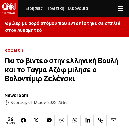
Ειδήσεις
Πολιτική
Οικονομία
Θρίλερ με σορό ατόμου που εντοπίστηκε σε σπηλιά
στον Λυκαβηττό
ΚΟΣΜΟΣ
Για το βίντεο στην ελληνική Βουλή
και το Τάγμα Αζόφ μίλησε ο
Βολοντίμιρ Ζελένσκι
Newsroom
Κυριακή, 01 Μαϊος 2022 23:50
36
SHARES