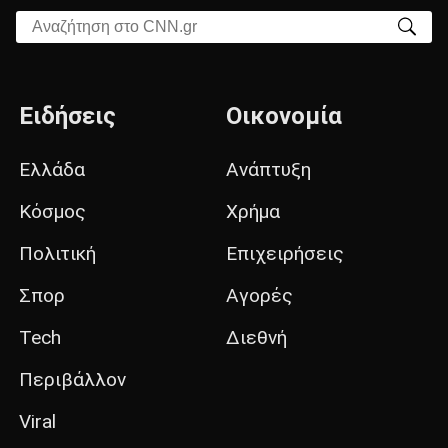
Αναζήτηση στο CNN.gr
Ειδήσεις
Οικονομία
Ελλάδα
Ανάπτυξη
Κόσμος
Χρήμα
Πολιτική
Επιχειρήσεις
Σπορ
Αγορές
Tech
Διεθνή
Περιβάλλον
Viral