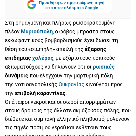
Προσθήκη ως προτιμώμενη πηγή
στα αποτελέσματα Google
Στη ρημαγμένη και πλήρως ρωσοκρατουμένη
πλέον
Μαριούπολη
, ο φόβος μπροστά στους
εκκωφαντικούς βομβαρδισμούς έχει δώσει τη
θέση του «σιωπηλή» απειλή της
έξαρσης
επιδημίας
χολέρας
, με εξόριστους τοπικούς
αξιωματούχους να δηλώνουν ότι
οι
ρωσικές
δυνάμεις
που ελέγχουν την μαρτυρική πόλη
της νοτιοανατολικής
Ουκρανίας
κινούνται προς
την
επιβολή καραντίνας
.
Οι άταφοι νεκροί και οι σωροί απορριμμάτων
στους δρόμους της άλλοτε ακμάζουσας πόλης, που
διέθετε και συμπαγή ελληνικό πληθυσμό, μολύνουν
τις πηγές πόσιμου νερού και εκθέτουν τους
εναπομείναντες κατοίκους στον κίνδυνο