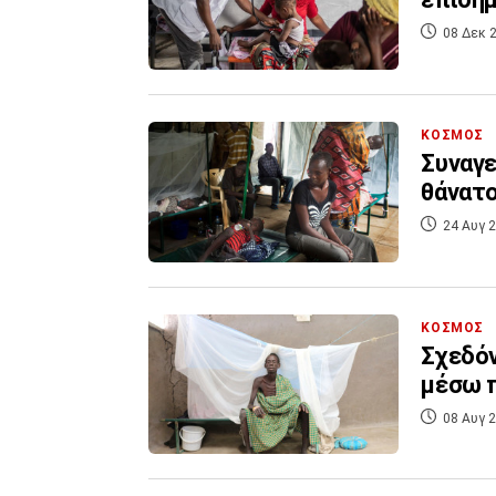
08 Δεκ 2
ΚΟΣΜΟΣ
Συναγε
θάνατο
24 Αυγ 2
ΚΟΣΜΟΣ
Σχεδόν
μέσω π
08 Αυγ 2