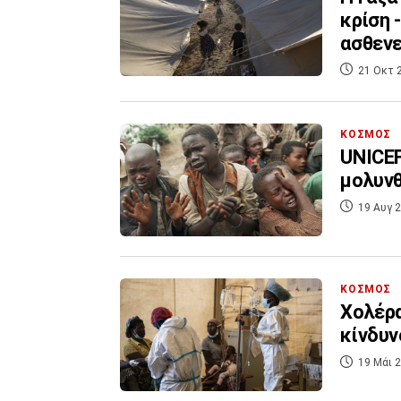
κρίση 
ασθεν
21 Οκτ 
ΚΟΣΜΟΣ
UNICEF
μολυνθ
19 Αυγ 2
ΚΟΣΜΟΣ
Χολέρα
κίνδυν
19 Μάι 2