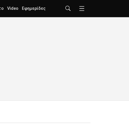
το
Video
Εφημερίδες