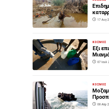
Επιδημ
καταρ
17 Αυγ 2
ΚΟΣΜΟΣ
Έξι επ
Μιανμ
07 Ιουλ 
ΚΟΣΜΟΣ
Μοζαμβ
Προσπά
08 Απρ 2