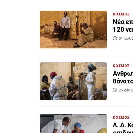
ΚΟΣΜΟΣ
Νέα επ
120 νε
01 Ιουλ 
ΚΟΣΜΟΣ
Ανθρωπ
θάνατ
25 Δεκ 2
ΚΟΣΜΟΣ
Λ. Δ. 
επιδημ