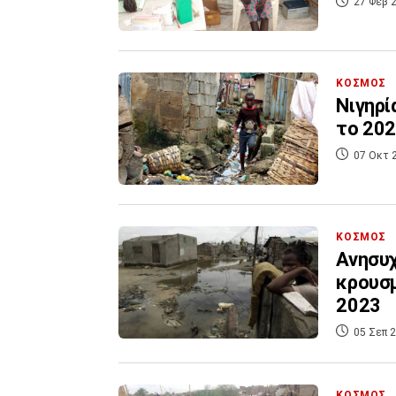
27 Φεβ 2
ΚΟΣΜΟΣ
Νιγηρί
το 202
07 Οκτ 
ΚΟΣΜΟΣ
Ανησυχ
κρουσμ
2023
05 Σεπ 2
ΚΟΣΜΟΣ