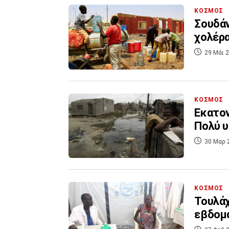
ΚΟΣΜΟΣ
Σουδάν
χολέρα
29 Μάι 2
ΚΟΣΜΟΣ
Εκατον
Πολύ υ
30 Μαρ 
ΚΟΣΜΟΣ
Τουλάχ
εβδομ