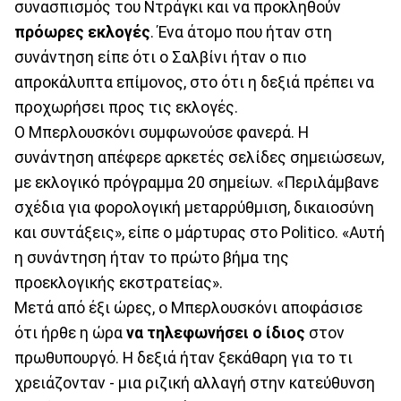
συνασπισμός του Ντράγκι και να προκληθούν
πρόωρες εκλογές
. Ένα άτομο που ήταν στη
συνάντηση είπε ότι ο Σαλβίνι ήταν ο πιο
απροκάλυπτα επίμονος, στο ότι η δεξιά πρέπει να
προχωρήσει προς τις εκλογές.
Ο Μπερλουσκόνι συμφωνούσε φανερά. Η
συνάντηση απέφερε αρκετές σελίδες σημειώσεων,
με εκλογικό πρόγραμμα 20 σημείων. «Περιλάμβανε
σχέδια για φορολογική μεταρρύθμιση, δικαιοσύνη
και συντάξεις», είπε ο μάρτυρας στο Politico. «Αυτή
η συνάντηση ήταν το πρώτο βήμα της
προεκλογικής εκστρατείας».
Μετά από έξι ώρες, ο Μπερλουσκόνι αποφάσισε
ότι ήρθε η ώρα
να τηλεφωνήσει ο ίδιος
στον
πρωθυπουργό. Η δεξιά ήταν ξεκάθαρη για το τι
χρειάζονταν - μια ριζική αλλαγή στην κατεύθυνση